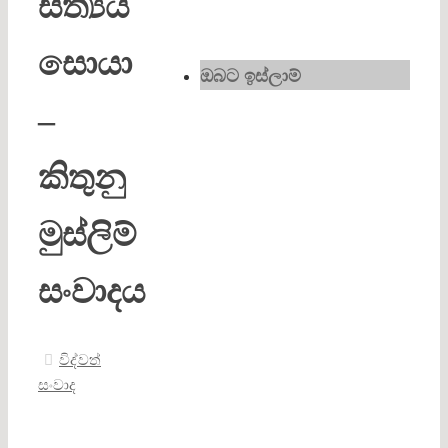
සත්‍යය
සොයා
ඔබට ඉස්ලාම්
–
කිතුනු
මුස්ලිම්
සංවාදය
විද්වත්
සංවාද