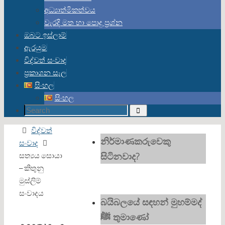
අධ්‍යාත්මිකත්වය
වැරදි මත හා පොදු ප්‍රශ්න
ඔබට ඉස්ලාම්
ඇරයුම
විද්වත් සංවාද
ප්‍රකාශන සැල
සිංහල
සිංහල
Search
Search
for:
Home
විද්වත්
නිර්මාණකරුවෙකු
සංවාද
සිටිනවාද?
සත්‍යය සොයා
– කිතුනු
මුස්ලිම්
සංවාදය
බයිබලයේ සඳහන් මුහම්මද්
ﷺ තුමාණෝ