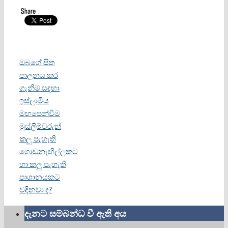
ඔබගේ සිත
පාලනය කර
ගැනීම සඳහා
ඉස්ලාමීය
මඟපෙන්වීම
මුස්ලිම්වරුන්
කලු පැහැති
ගොඩනැඟිල්ලකට
හා කලු පැහැති
පාශානයකට
වඳිනවා ද?
දැනට සම්බන්ධ වී ඇති අය