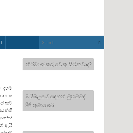
Search for:
Search
නිර්මාණකරුවෙකු සිටිනවාද?
 දහම්
බයිබලයේ සඳහන් මුහම්මද්
හා ගත
ස් කම්
ﷺ තුමාණෝ
ෂයන්හි
ලයකින්
නේ ඇයි
නස්කම්