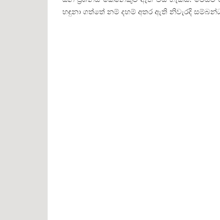
හඳුනා ගත්තේ නම් දහම් අතර ඇති නිවැරදි සම්