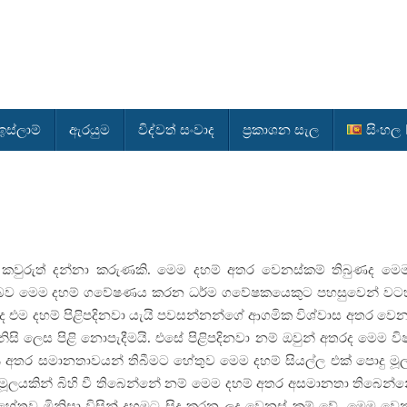
ස්ලාම්
ඇරයුම
විද්වත් සංවාද
ප්‍රකාශන සැල
සිංහල
ුරුත් දන්නා කරුණකි. මෙම දහම් අතර වෙනස්කම් තිබුණද මෙම
බව මෙම දහම් ගවේෂණය කරන ධර්ම ගවේෂකයෙකුට පහසුවෙන් වට
ිබුණද එම දහම් පිළිපදිනවා යැයි පවසන්නන්ගේ ආගමික විශ්වාස අතර වෙන
 නිසි ලෙස පිළි නොපැදීමයි. එසේ පිළිපදිනවා නම් ඔවුන් අතරද මෙම වි
ර අතර සමානතාවයන් තිබීමට හේතුව මෙම දහම් සියල්ල එක් පොදු මූ
දු මූලයකින් බිහි වී තිබෙන්නේ නම් මෙම දහම් අතර අසමානතා තිබෙන්
හේතුව මිනිසා විසින් දහමට සිදු කරන ලද වෙනස් කම් වේ. මෙම වෙ