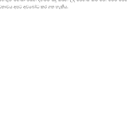
බන්ධතාවය අපට අවබෝධ කර ගත හැකිය.