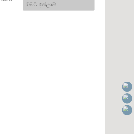
ඔබට ඉස්ලාම්