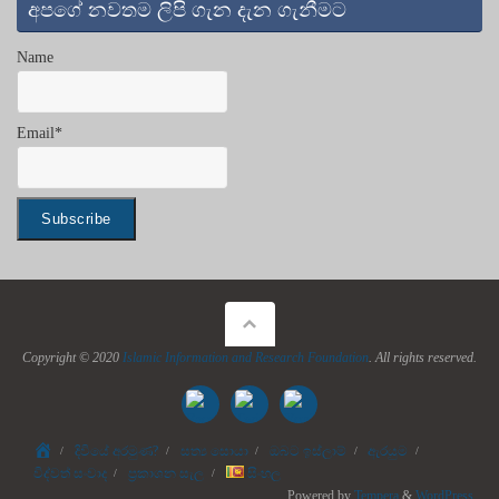
අපගේ නවතම ලිපි ගැන දැන ගැනීමට
Name
Email*
Copyright © 2020
Islamic Information and Research Foundation
. All rights reserved.
Home
දිවියේ අරමුණ?
සත්‍ය සොයා
ඔබට ඉස්ලාම්
ඇරයුම
විද්වත් සංවාද
ප්‍රකාශන සැල
සිංහල
Powered by
Tempera
&
WordPress.