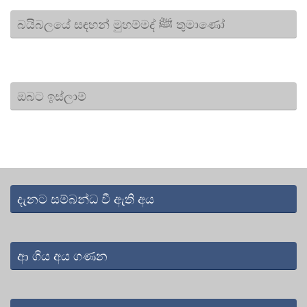
බයිබලයේ සඳහන් මුහම්මද් ﷺ තුමාණෝ
ඔබට ඉස්ලාම්
දැනට සම්බන්ධ වී ඇති අය
ආ ගිය අය ගණන