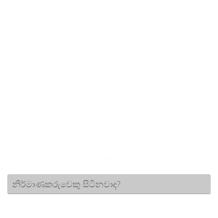
නිර්මාණකරුවෙකු සිටිනවාද?