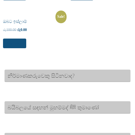
Sale!
ඔබට ඉස්ලාම්
රු
100.00
රු
0.00
Read more
නිර්මාණකරුවෙකු සිටිනවාද?
බයිබලයේ සඳහන් මුහම්මද් ﷺ තුමාණෝ