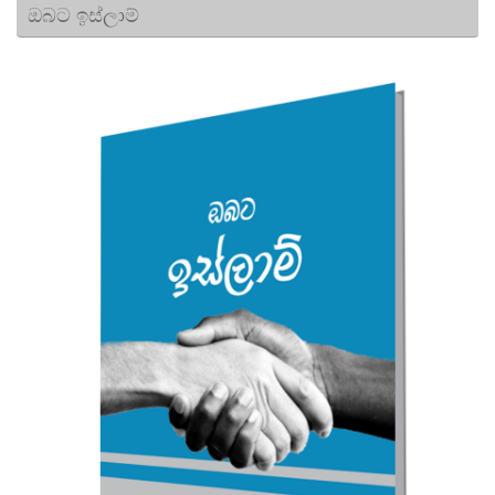
ඔබට ඉස්ලාම්