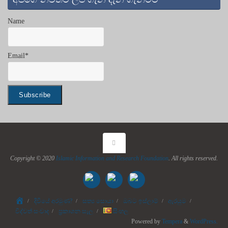
Name
Email*
Copyright © 2020
Islamic Information and Research Foundation
. All rights reserved.
Home
දිවියේ අරමුණ?
සත්‍ය සොයා
ඔබට ඉස්ලාම්
ඇරයුම
විද්වත් සංවාද
ප්‍රකාශන සැල
සිංහල
Powered by
Tempera
&
WordPress.