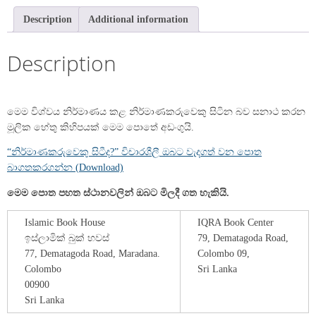
Description
Additional information
Description
මෙම විශ්වය නිර්මාණය කළ නිර්මාණකරුවෙකු සිටින බව සනාථ කරන
මූලික හේතු කිහිපයක් මෙම පොතේ අඩංගුයි.
“නිර්මාණකරුවෙකු සිටීද?” විචාරශීලී ඔබට වැදගත් වන පොත
බාගතකරගන්න (Download)
මෙම පොත පහත ස්ථානවලින් ඔබට මිලදී ගත හැකියි.
Islamic Book House
IQRA Book Center
ඉස්ලාමික් බුක් හවස්
79, Dematagoda Road,
77, Dematagoda Road, Maradana.
Colombo 09,
Colombo
Sri Lanka
00900
Sri Lanka