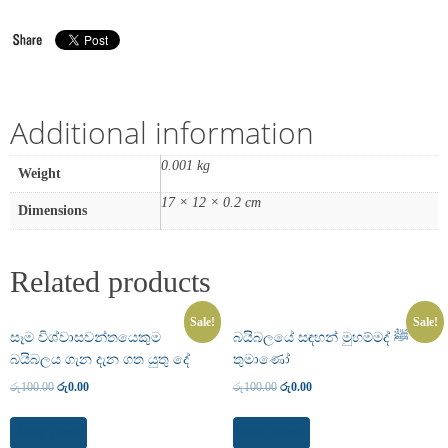
Additional information
0.001 kg
Weight
17 × 12 × 0.2 cm
Dimensions
Related products
Sale!
Sale!
සෑම විශ්වාසවන්තයෙකුම
බයිබලයේ සඳහන් මුහම්මද් ﷺ
බයිබලය ගැන දැන ගත යුතු දේ
තුමාණෝ
රු
100.00
රු
0.00
රු
100.00
රු
0.00
Read more
Read more