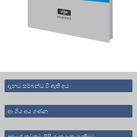
දැනට සම්බන්ධ වී ඇති අය
ආ ගිය අය ගණන
අපගේ නවතම ලිපි ගැන දැන ගැනීමට