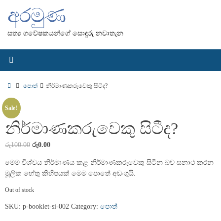
Skip
අරමුණ
to
content
සත්‍ය ගවේෂකයන්ගේ සොඳුරු නවාතැන
Home
පොත්
නිර්මාණකරුවෙකු සිටීද?
Sale!
නිර්මාණකරුවෙකු සිටීද?
රු
100.00
රු
0.00
මෙම විශ්වය නිර්මාණය කළ නිර්මාණකරුවෙකු සිටින බව සනාථ කරන
මූලික හේතු කිහිපයක් මෙම පොතේ අඩංගුයි.
Out of stock
SKU:
p-booklet-si-002
Category:
පොත්