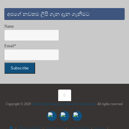
අපගේ නවතම ලිපි ගැන දැන ගැනීමට
Name
Email*
Copyright © 2020
Islamic Information and Research Foundation
. All rights reserved.
Home
දිවියේ අරමුණ?
සත්‍ය සොයා
ඔබට ඉස්ලාම්
ඇරයුම