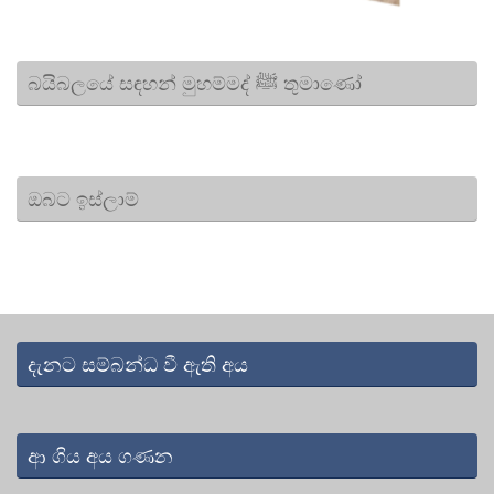
බයිබලයේ සඳහන් මුහම්මද් ﷺ තුමාණෝ
ඔබට ඉස්ලාම්
දැනට සම්බන්ධ වී ඇති අය
ආ ගිය අය ගණන