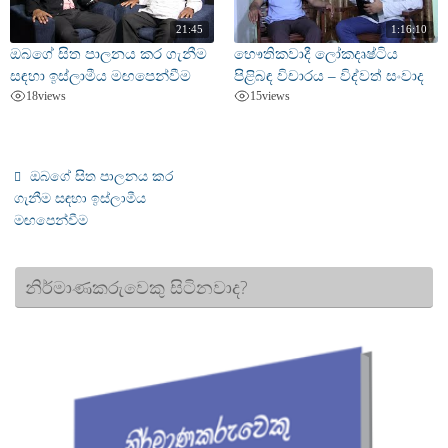
21:45
1:16:10
ඔබගේ සිත පාලනය කර ගැනීම
භෞතිකවාදී ලෝකදෘෂ්ටිය
සඳහා ඉස්ලාමීය මඟපෙන්වීම
පිළිබඳ විචාරය – විද්වත් සංවාද
18
views
15
views
ඔබගේ සිත පාලනය කර
ගැනීම සඳහා ඉස්ලාමීය
මඟපෙන්වීම
නිර්මාණකරුවෙකු සිටිනවාද?