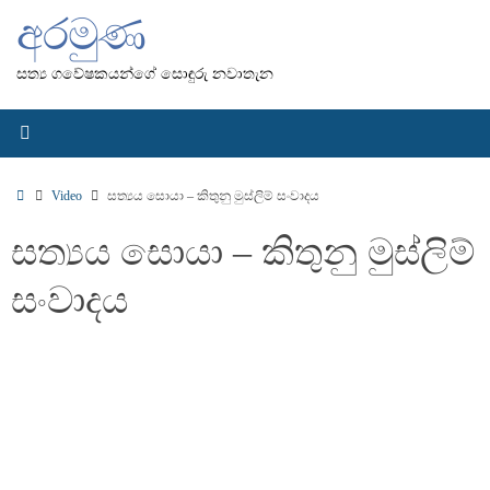
Skip
අරමුණ
to
content
සත්‍ය ගවේෂකයන්ගේ සොඳුරු නවාතැන
Home
Video
සත්‍යය සොයා – කිතුනු මුස්ලිම් සංවාදය
සත්‍යය සොයා – කිතුනු මුස්ලිම්
සංවාදය