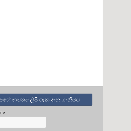
පගේ නවතම ලිපි ගැන දැන ගැනීමට
me