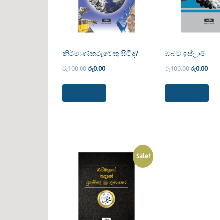
නිර්මාණකරුවෙකු සිටීද?
ඔබට ඉස්ලාම්
රු
100.00
රු
0.00
රු
100.00
රු
0.00
Read more
Read more
Sale!