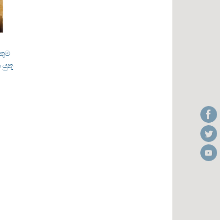
කුම
යුතු