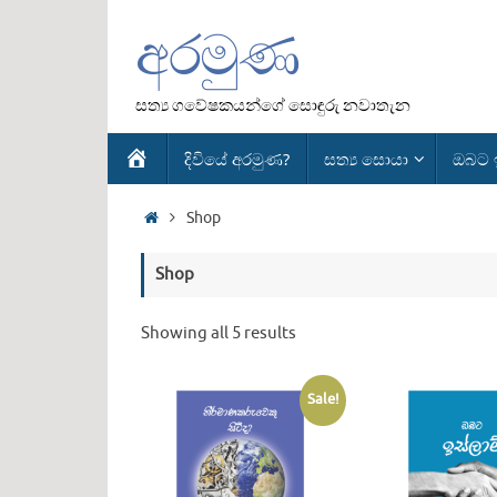
Skip
අරමුණ
to
content
සත්‍ය ගවේෂකයන්ගේ සොඳුරු නවාතැන
Skip
Home
දිවියේ අරමුණ?
සත්‍ය සොයා
ඔබට ඉ
to
content
Home
Shop
Shop
Showing all 5 results
Sale!