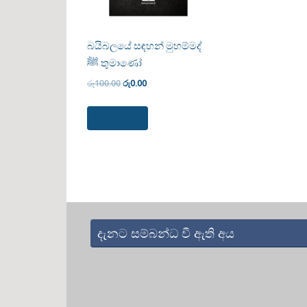
බයිබලයේ සඳහන් මුහම්මද්
ﷺ තුමාණෝ
රු
100.00
රු
0.00
Read more
දැනට සම්බන්ධ වී ඇති අය