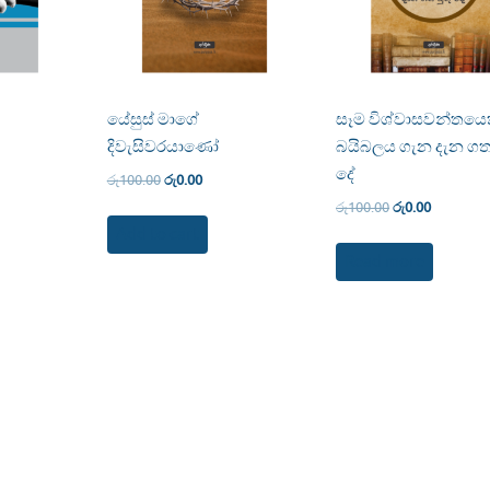
යේසුස් මාගේ
සෑම විශ්වාසවන්තයෙ
දිවැසිවරයාණෝ
බයිබලය ගැන දැන ගත 
දේ
රු
100.00
රු
0.00
රු
100.00
රු
0.00
Add to cart
Read more