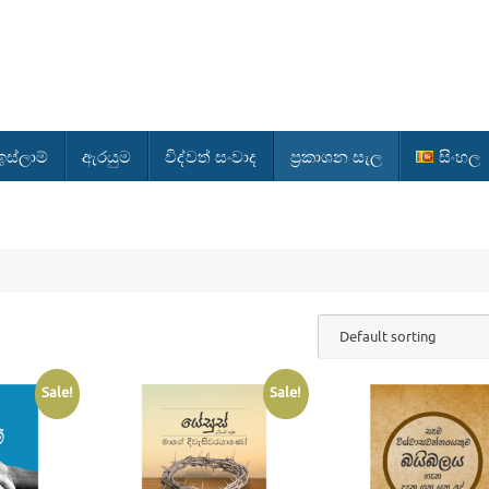
ස්ලාම්
ඇරයුම
විද්වත් සංවාද
ප්‍රකාශන සැල
සිංහල
Sale!
Sale!