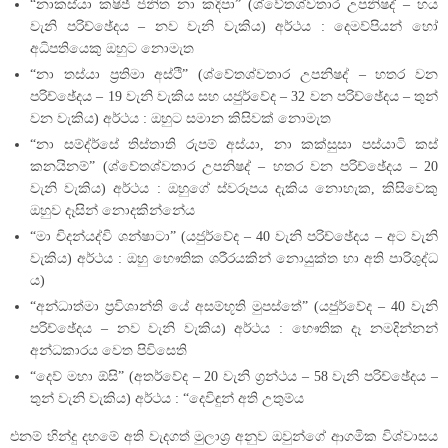
“නාකස්යා කෂිජ් ජනිත නා කදිපා” (ශ්වේතශ්වතාර උපනිෂද් – හය
වැනි පරිච්ඡේදය – නව වැනි වැකිය) අර්ථය : දෙමව්පියන් හෝ
අධිපතියෙකු ඔහුට නොමැත
“නා තස්යා ප්‍රතිමා අස්ථි” (ශ්වේතශ්වතාර උපනිෂද් – හතර වන
පරිච්ඡේදය – 19 වැනි වැකිය සහ යජුර්වේද – 32 වන පරිච්ඡේදය – තුන්
වන වැකිය) අර්ථය : ඔහුට සමාන කිසිවක් නොමැත
“නා සම්ද්ර්සේ තිස්තාති රුපම් අස්යා, නා කක්සුසා පස්යාටි කස්
කනයිනම්” (ශ්වේතශ්වතාර උපනිෂද් – හතර වන පරිච්ඡේදය – 20
වැනි වැකිය) අර්ථය : ඔහුගේ ස්වරූපය දැකිය නොහැක, කිසිවෙකු
ඔහුව දෑසින් නොදකින්නේය
“මා චිදන්යද්වි ශන්ෂාටා” (යජුර්වේද – 40 වැනි පරිච්ඡේදය – අට වැනි
වැකිය) අර්ථය : ඔහු භෞතික ශරීරයකින් නොයුක්ත හා අති පාරිශුද්ධ
ය)
“අන්ධාත්මා ප්‍රවිශාන්ති යේ අසම්භූති මුපස්තේ” (යජුර්වේද – 40 වැනි
පරිච්ඡේදය – නව වැනි වැකිය) අර්ථය : භෞතික දෑ නමදින්නන්
අන්ධකාරය වෙත පිවිසෙති
“දෙව් මහා ඕසි” (අතර්වේද – 20 වැනි ග්‍රන්ථය – 58 වැනි පරිච්ඡේදය –
තුන් වැනි වැකිය) අර්ථය : “දෙවිඳුන් අති උතුම්ය
එනම් හින්දු දහමේ අති වැදගත් මුලාශ්‍ර අනුව ඔවුන්ගේ ආගමික විශ්වාසය