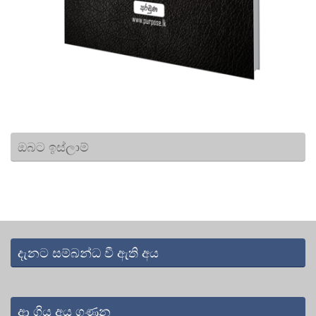
ඔබට ඉස්ලාම්
දැනට සම්බන්ධ වී ඇති අය
ආ ගිය අය ගණන