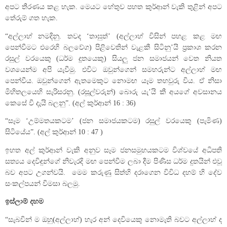
අපට තීරණය කළ හැක. මෙයට හේතුව පහත කුර්ආන් වැකි තුළින් අපට
තේරුම් ගත හැක.
“අල්ලාහ් නමදිනු. තවද ‘තාඝුත්’ (අල්ලාහ් විසින් පහළ කළ මඟ
පෙන්වීමට එරෙහි බලවේග) පිළිවෙතින් වැළකී සිටිනු’යි ප්‍රකාශ කරන
රසුල් වරයෙකු (ධර්ම දූතයෙකු) සියලු ජන සමාජයන් වෙත නියත
වශයෙන්ම අපි යැවීමු. එවිට ඔවුන්ගෙන් සමහරුන්ට අල්ලාහ් මඟ
පෙන්වීය. ඔවුන්ගෙන් ඇතමෙකුට නොමඟ යෑම තහවුරු විය. ඒ නිසා
මිහිතලයෙහි සැරිසරනු. (රසූල්වරුන්) බොරු යැ’යි කී අයගේ අවසානය
කෙසේ වී දැයි බලනු”. (අල් කුර්ආන් 16 : 36)
“සෑම ‘උම්මතයකටම’ (ජන සමාජයකටම) රසුල් වරයෙකු (පැමිණ)
සිටියේය”. (අල් කුර්ආන් 10 : 47 )
ඉහත අල් කුර්ආන් වැකි අනුව සෑම ජනසමුහයකටම විශ්වයේ අධිපති
සත්‍යය දෙවිඳුන්ගේ නිවැරදි මඟ පෙන්වීම ලබා දීම පිණිස ධර්ම දුතයින් එවූ
බව අපට උගන්වයි. මෙම කරුණු සිත්හි දරාගෙන විවිධ දහම් හි දේව
සංකල්පයන් විමසා බලමු.
ඉස්ලාම් දහම
“සැබවින් ම ඔහු(අල්ලාහ්) හැර අන් දෙවියෙකු නොමැති බවට අල්ලාහ් ද