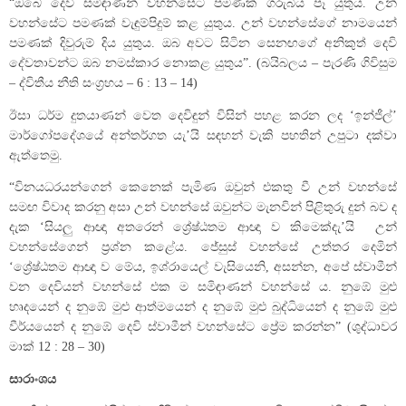
“ඔබේ දෙවි සමිඳාණන් වහන්සේට පමණක් ගරුබිය පෑ යුතුය. උන්
වහන්සේට පමණක් වැඳුම්පිදුම් කළ යුතුය. උන් වහන්සේගේ නාමයෙන්
පමණක් දිවුරුම් දිය යුතුය. ඔබ අවට සිටින සෙනඟගේ අනිකුත් දෙවි
දේවතාවන්ට ඔබ නමස්කාර නොකළ යුතුය”. (බයිබලය – පැරණි ගිවිසුම
– ද්විතීය නීති සංග්‍රහය – 6 : 13 – 14)
ඊසා ධර්ම දුතයාණන් වෙත දෙවිඳුන් විසින් පහළ කරන ලද ‘ඉන්ජීල්’
මාර්ගෝපදේශයේ අන්තර්ගත යැ’යි සඳහන් වැකි පහතින් උපුටා දක්වා
ඇත්තෙමු.
“විනයධරයන්ගෙන් කෙනෙක් පැමිණ ඔවුන් එකතු වී උන් වහන්සේ
සමඟ විවාද කරනු අසා උන් වහන්සේ ඔවුන්ට මැනවින් පිළිතුරු දුන් බව ද
දැක ‘සියලු ආඥා අතරෙන් ශ්‍රේෂ්ඨතම ආඥා ව කිමෙක්දැ’යි උන්
වහන්සේගෙන් ප්‍රශ්න කළේය. ජේසුස් වහන්සේ උත්තර දෙමින්
‘ශ්‍රේෂ්ඨතම ආඥා ව මේය, ඉශ්රායෙල් වැසියෙනි, අසන්න, අපේ ස්වාමීන්
වන දෙවියන් වහන්සේ එක ම සමිඳාණන් වහන්සේ ය. නුඹේ මුළු
හෘදයෙන් ද නුඹේ මුළු ආත්මයෙන් ද නුඹේ මුළු බුද්ධියෙන් ද නුඹේ මුළු
වීර්යයෙන් ද නුඹේ දෙවි ස්වාමීන් වහන්සේට ප්‍රේම කරන්න” (ශුද්ධාවර
මාක් 12 : 28 – 30)
සාරාංශය