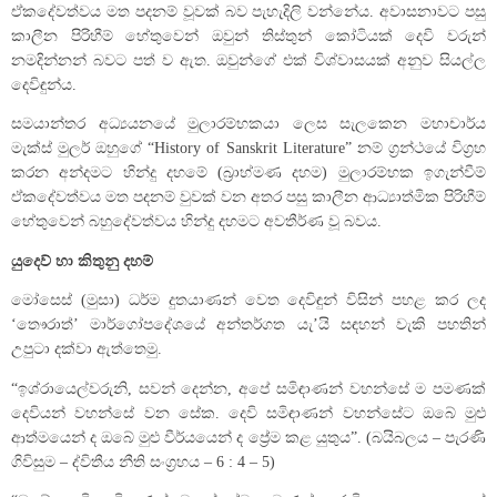
ඒකදේවත්වය මත පදනම් වූවක් බව පැහැදිලි වන්නේය. අවාසනාවට පසු
කාලීන පිරිහීම් හේතුවෙන් ඔවුන් තිස්තුන් කෝටියක් දෙවි වරුන්
නමදින්නන් බවට පත් ව ඇත. ඔවුන්ගේ එක් විශ්වාසයක් අනුව සියල්ල
දෙවිඳුන්ය.
සමයාන්තර අධ්‍යයනයේ මුලාරම්භකයා ලෙස සැලකෙන මහාචාර්ය
මැක්ස් මුලර් ඔහුගේ “History of Sanskrit Literature” නම් ග්‍රන්ථයේ විග්‍රහ
කරන අන්දමට හින්දු දහමේ (බ්‍රාහ්මණ දහම) මුලාරම්භක ඉගැන්වීම්
ඒකදේවත්වය මත පදනම් වුවක් වන අතර පසු කාලීන ආධ්‍යාත්මික පිරිහීම්
හේතුවෙන් බහුදේවත්වය හින්දු දහමට අවතීර්ණ වූ බවය.
යුදෙව් හා කිතුනු දහම්
මෝසෙස් (මුසා) ධර්ම දුතයාණන් වෙත දෙවිඳුන් විසින් පහළ කර ලද
‘තෞරාත්’ මාර්ගෝපදේශයේ අන්තර්ගත යැ’යි සඳහන් වැකි පහතින්
උපුටා දක්වා ඇත්තෙමු.
“ඉශ්රායෙල්වරුනි, සවන් දෙන්න, අපේ සමිඳාණන් වහන්සේ ම පමණක්
දෙවියන් වහන්සේ වන සේක. දෙවි සමිඳාණන් වහන්සේට ඔබේ මුළු
ආත්මයෙන් ද ඔබේ මුළු වීර්යයෙන් ද ප්‍රේම කළ යුතුය”. (බයිබලය – පැරණි
ගිවිසුම – ද්විතීය නීති සංග්‍රහය – 6 : 4 – 5)