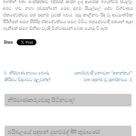
ඉහතින් ඉතා සංක්ෂිප්තව ඉදිරිපත් කරන ලද ආගමික ඉගැන්වීම් සියල්ල
අපට හඬ නගා පවසන්නේ මෙම දහම් සියල්ලේ දේව විශ්වාසය
ඒකදේවත්වය මත පදනම් වුවක් බවය. පසු කාලීනව සිදු වූ ආධ්‍යාත්මික
පිරිහීමත් සමග පිරිසිදු ඒකදේවත්වය සමග විවිධ බහුදේවවාදී මතයන් ඈඳා
ගැනීමත් සමග මිනිසා වැරදි විශ්වාසයන් වෙත යොමු වී ඇත.
නිර්මාණ න්‍යාය බොරු
යතාර්ථවාදී නොවන “අනන්තය”
කිරීමට විද්‍යාවට පුලුවන්ද?
මත පදනම් වූ පුනර්භවය
නිර්මාණකරුවෙකු සිටිනවාද?
බයිබලයේ සඳහන් මුහම්මද් ﷺ තුමාණෝ