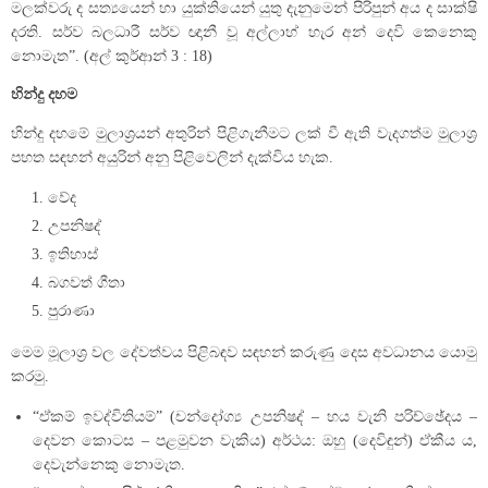
මලක්වරු ද සත්‍යයෙන් හා යුක්තියෙන් යුතු දැනුමෙන් පිරිපුන් අය ද සාක්ෂි
දරති. සර්ව බලධාරී සර්ව ඥානී වූ අල්ලාහ් හැර අන් දෙවි කෙනෙකු
නොමැත”. (අල් කුර්ආන් 3 : 18)
හින්දු දහම
හින්දු දහමේ මුලාශ්‍රයන් අතුරින් පිළිගැනීමට ලක් වී ඇති වැදගත්ම මුලාශ්‍ර
පහත සඳහන් අයුරින් අනු පිළිවෙලින් දැක්විය හැක.
වේද
උපනිෂද්
ඉතිහාස්
බගවත් ගීතා
පුරාණා
මෙම මූලාශ්‍ර වල දේවත්වය පිළිබඳව සඳහන් කරුණු දෙස අවධානය යොමු
කරමු.
“ඒකම් ඉවද්විතියම්” (චන්දෝග්‍ය උපනිෂද් – හය වැනි පරිච්ඡේදය –
දෙවන කොටස – පළමුවන වැකිය) අර්ථය: ඔහු (දෙවිඳුන්) ඒකීය ය,
දෙවැන්නෙකු නොමැත.