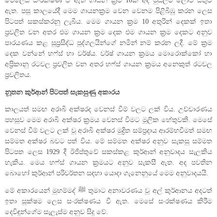
මෙලෙස සංරක්ෂණ වී ඇති ගායන ක්‍රම 10ක් අද මුස්ලිම් ලොව සතුව
ඇත. පසු කාලයේදී මෙම ගායනක්‍රම වෙන වෙනම පිළිබිඹු කරන ලෙස
පිටපත් සකස්කරනු ලැබීය. මෙම ගායන ක්‍රම 10 අතුරින් දෙකක් ඉතා
ප්‍රචලිත වන අතර එම ගායන ක්‍රම දෙක එම ගායන ක්‍රම දෙකට අනුව
පාරයණය කළ සුප්‍රසිද්ධ පුද්ගලයින්ගේ නමින් නම් කරන ලදී. මේ ක්‍රම
දෙක වන්නේ හෆ්ස් හා වර්ෂ්ය. වර්ෂ් ගායන ක්‍රමය මොරොක්කෝ හා
අප්‍රිකානු රටවල ප්‍රචලිත වන අතර හෆ්ස් ගායන ක්‍රමය අනෙකුත් රටවල
ප්‍රචලිතය.
නූතන කුර්ආන් පිටපත් සැකසුණු අකාරය
කාලයත් සමඟ අරාබි අක්ෂරද වෙනස් වීම් වලට ලක් විය. උච්චාරණය
පහසුව මෙම අරාබි අක්ෂර ක්‍රමය වෙනස් වීමට මූලික හේතුවකි. මෙසේ
වෙනස් වීම් වලට ලක් වූ අරාබි අක්ෂර මුද්‍රිත සම්ප්‍රදාය ආරම්භවීමත් සමඟ
සම්මත අක්ෂර බවට පත් විය. මේ සම්මත අක්ෂර අනුව සැකසු සම්මත
පිටපත ලෙස 1929 දී ඊජිප්තුවේ සකස්කළ කුර්ආන් අනුවාදය සැලකිය
හැකිය. මෙය හෆ්ස් ගායන ක්‍රමයට අනුව සැකසී ඇත. අද පවතින
බොහෝ කුර්ආන් පරිවර්තන සඳහා යොදා ගැනෙනුයේ මෙම අනුවාදයයි.
මේ අකාරයෙන් මුහම්මද් ﷺ තුමාට අනාවරණය වූ අල් කුර්ආනය අදටත්
ඉතා සූක්ෂම ලෙස සංරක්ෂණය වී ඇත. මෙසේ සංරක්ෂණය කිරීම
දෙවිඳුන්ගේම සැලැස්ම අනුව සිදු වේ.