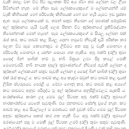
වැකි පහළ වන විට පිට පළාතක සිටි අය ඒවා තම ලේඛන වල ලියා
සිටින්නේ නැත. මේ නිසා සෑම ලේඛකයෙකුගේ ම ලේඛනයන්හි යම්
වැකි කිහිපයක් හෝ පරිච්ඡේද කිහිපයක් හෝ මග හැරී යෑමට ඉඩ ප්‍රස්තා
ඇත. සෑම ලේඛකයෙක් ම, තමන් සතුව තිඛෙන දේ පමණක් සම්පූර්ණ
අල් කුර්ආනය යැයි වැරදි ලෙස සිතන විට කුර්ආනයේ ප්‍රතිවිරුද්ධතා
තිඛෙන්නාක් මෙන් හැ‍ඟේ. සෑම ලේඛකයෙකුගේ ම සියලූ ලේඛන එක්
රැස් කර, කට පාඩම් කළ සියලූ දෙනා හමුවේ නිවැරදි දැයි පරීක්ෂා කර
බලන විට සෑම කෙනෙකුට ම ලිවීමට අත පසු වූ වැකි මොනවා ද
පරිච්ඡේද මොනවා ද යන්න සොයා ගත හැකිය. අබූ බක්ර් (රලි) තුමා
සෛද් බින් සාබිත් නම් වූ නබි මිත්‍රයා ලවා සිදු කළේ මෙකී
මෙහෙවරයි. නබි නායක (සල්) තුමාණන්ගේ නිවසේ පැවති ලේඛන ද
කුර්ආන් ලේඛකයන් සතුව පැවති ලේඛන ද සෛද් බින් සාබිත් (රලි) තුමා
එක් රැස් කළේ ය. කට පාඩම් කළ අය කැඳවා ඔවුන් කට පාඩම් කළ දැයත්
ලිඛිත ස්වරූපයට පෙරළී ය. මේවා ගොනු කර, කට පාඩම් කළ අයගේ
කට පාඩමට අනුව පරිශුද්ධ වූ අල් කුර්ආනය අනුපිළිවෙලට සැකසී ය.
සංරක්ෂණය කරන ලද මෙම මුල් පිටපත අබූ බක්ර් (රලි) තුමාගේ
භාරකාරත්වය යටතේ පැවතුණි. එය ජනතාවට සේන්දු වූයේ නැත. කට
පාඩම් කළ අය සියල්ලෝ ම මරණයට පත් වූවත් එවිට මෙම මුල් පිටපත
අනුව කුර්ආනය සකස් කර ගත හැකි විය. අබූ බක්ර් (රලි) තුමාගේ
මරණයෙන් පසු ව මෙකී මුල් පිටපත උමර් (රලි) තුමා සතුව පැවතුණි.
උමර් (රලි) තුමාගේ මරණයෙන් පසුව එතුමාගේ දියණිය වූත් නබි නායක