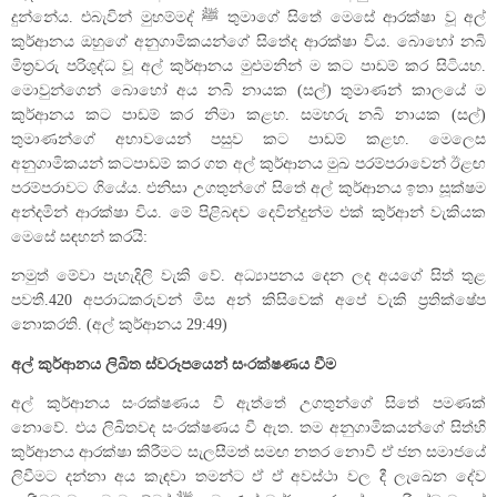
දුන්නේය. එබැවින් මුහම්මද් ﷺ තුමාගේ සිතේ මෙසේ ආරක්ෂා වූ අල්
කුර්ආනය ඔහුගේ අනුගාමිකයන්ගේ සිතේද ආරක්ෂා විය. බොහෝ නබි
මිත්‍රවරු පරිශුද්ධ වූ අල් කුර්ආනය මුළුමනින් ම කට පාඩම් කර සිටියහ.
මොවුන්ගෙන් බොහෝ අය නබි නායක (සල්) තුමාණන් කාලයේ ම
කුර්ආනය කට පාඩම් කර නිමා කළහ. සමහරු නබි නායක (සල්)
තුමාණන්ගේ අභාවයෙන් පසුව කට පාඩම් කළහ. මෙලෙස
අනුගාමිකයන් කටපාඩම් කර ගත අල් කුර්ආනය මුඛ පරම්පරාවෙන් ඊළඟ
පරම්පරාවට ගියේය. එනිසා උගතුන්ගේ සිතේ අල් කුර්ආනය ඉතා සූක්ෂම
අන්දමින් ආරක්ෂා විය. මේ පිළිබඳව දෙවින්දුන්ම එක් කුර්ආන් වැකියක
මෙසේ සඳහන් කරයි:
නමුත් මේවා පැහැදිලි වැකි වේ. අධ්‍යාපනය දෙන ලද අයගේ සිත් තුළ
පවතී.
42
0
අපරාධකරුවන් මිස අන් කිසිවෙක් අපේ වැකි ප්‍රතික්ෂේප
නොකරති. (අල් කුර්ආනය 29:49)
අල් කුර්ආනය ලිඛිත ස්වරූපයෙන් සංරක්ෂණය වීම
අල් කුර්ආනය සංරක්ෂණය වී ඇත්තේ උගතුන්ගේ සිතේ පමණක්
නොවේ. එය ලිඛිතවද සංරක්ෂණය වී ඇත. තම අනුගාමිකයන්ගේ සිත්හි
කුර්ආනය ආරක්ෂා කිරීමට සැලසීමත් සමඟ නතර නොවී ඒ ජන සමාජයේ
ලිවීමට දන්නා අය කැඳවා තමන්ට ඒ ඒ අවස්ථා වල දී ලැඛෙන දේව