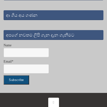
ආ ගිය අය ගණන
අපගේ නවතම ලිපි ගැන දැන ගැනීමට
Name
Email*