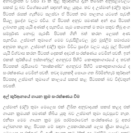
අභාවප්‍රාප්ත වී වසර 15 ක් තුළ කුර්ආනය දැන් තිඛෙන අනුපිළිවෙලට
සකස් වූ බව විශේෂයෙන් සඳහන් කළ යුතුය. තව ද උස්මාන් (රලි) තුමා
පිටපත් රැසක් ගැනීමට සලස්වා ඒ පිටපත් තම පාලනය යටතේ පැවති
සියලූ ප්‍රදේශ වලට එවීය. ඒ පිටපත් අනුව පමණක් අන් අය පිටපත්
ලබාගත යුතු යැයි අණක් ද පැනවීය. සෑම කෙනෙක් ම තමා සතුව තිබූ අංග
සම්පූර්ණ නොවූ පැරණි පිටපත් ගිනි බත් කරන ලෙසත් අණ
පැනවීය. උස්මාන් තුමාගේ මෙම වැඩපිළිවෙල මුළු මුස්ලිම් සමාජයම
අනුමත කළහ. උස්මාන් (රලි) තුමා විවිධ ප්‍රදේශ වලට යැවූ මුල් පිටපත්
යැයි විශ්වාස කරන පිටපත් දෙකක් අදටත් සංරක්ෂණය වෙමින් පවතී. ඉන්
එකක් තුර්කියේ ඉස්තාන්බුල් අගනුවර පිහිටි කෞතුකාගාරයේ ද තවත්
පිටපතක් රුසියාවේ “තාෂ්කණ්ඩ්” අගනුවර පිහිටි කෞතුකාගාරයේ ද
සංරක්ෂණය වෙමින් පවතී. තවද මෑතකදී සොයා ගත බිර්මින්හැම් කුර්ආන්
පිටපතද උස්මාන් තුමාගේ කාලයේ සකස් කළ පිටපතක් බව විද්වතුන්
පවසති.
අල් කුර්ආනයේ ගායන ක්‍රම සංරක්ෂණය වීම
උස්මාන් (රලි) තුමා මෙලෙස එක් ලිඛිත අනුවාදයක් සකස් කළද එක්
ගායන ක්‍රමයක් පමණක් තිබිය යුතු බව උස්මාන් තුමා පැවසුවේ නැත.
එනිසා මෙම ගායන ක්‍රම මුඛ පරම්පරාවෙන් සංරක්ෂණය වූ අතර
ලේඛනගත කළ පිටපත මේ සඳහා උපකාරකයක් ලෙස ක්‍රියා කළේය.