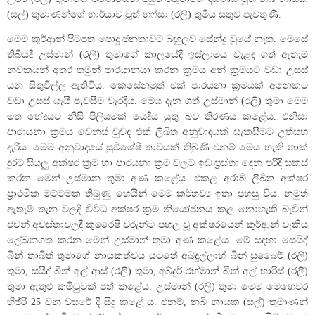
(සල්) තුමාණන්ගේ භාර්යාව වූත් හෆ්සා (රලි) තුමිය සතුව පැවතුණි.
මෙම කුර්ආන් පිටපත පොදු ජනතාවට බහුලව සේන්දු වූයේ නැත. මෙසේ
තිබියදී උස්මාන් (රලි) තුමාගේ කාලයේදී ඉස්ලාමය වැළඳ ගත් ඇතැම්
නවකයන් අතර තමුන් පාරයානයා කරන ක්‍රමය අන් ක්‍රමයට වඩා උසස්
යන සිතුවිල්ල ඇතිවිය. කෙසේනමුත් එක් පාරයනා ක්‍රමයක් අනෙකට
වඩා උසස් යැයි පැවසීම වැරදිය. මෙය දැන ගත් උස්මාන් (රලි) තුමා මෙම
මත භේදයට නිසි පිලියමක් යෙදිය යුතු බව තීරණය කළේය. එනිසා
පාරායනා ක්‍රමය වෙනස් වුවද එක් ලිඛිත අනුවාදයක් සැකසීමට උත්සහ
දැරීය. මෙම අනුවාදයේ සුවිශේෂී තාවයක් තිබුණි එනම් මෙය හැකි තාක්
දුරට සියලු අක්ෂර ක්‍රම හා පාරයනා ක්‍රම වලට ඉඩ ප්‍රස්තා දෙන පරිදි සකස්
කරන මෙන් උස්මාන තුමා අණ කළේය. එකළ අරාබි ලිඛිත අක්ෂර
ප්‍රාථමික මට්ටමක තිබුණු හෙයින් මෙම කර්තව්‍ය ඉතා පහසු විය. නමුත්
ඇතැම් තැන වලදී විවිධ අක්ෂර ක්‍රම නියෝජනය කල නොහැකි බැවින්
එවන් අවස්තාවලදී කුරෛෂි වරුන්ට පහල වූ අක්ෂරයෙන් කුර්ආන් වැකිය
ලේඛනගත කරන මෙන් උස්මාන් තුමා අණ කළේය. මේ සඳහා සෙයිද්
බින් තාබිත් තුමාගේ නායකත්වය යටතේ අබ්දුල්ලාහ් බින් සුබෛර් (රලි)
තුමා, සයීද් බින් අල් ආස් (රලි) තුමා, අබ්දුර් රහ්මාන් බින් අල් හාරිස් (රලි)
තුමා ඇතුළු කමිටුවක් පත් කළේය. උස්මාන් (රලි) තුමා මෙම මෙහෙවර
හිජ්රි 25 වන වසරේ දී සිදු කළේ ය. එනම්, නබි නායක (සල්) තුමාණන්