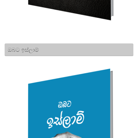
ඔබට ඉස්ලාම්