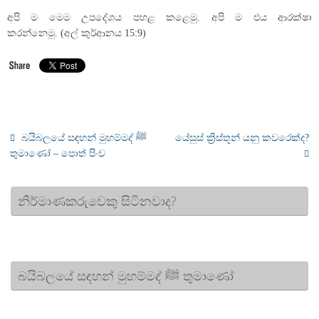
අපි ම මෙම උපදේශය පහළ කළෙමු. අපි ම එය ආරක්ෂා
කරන්නෙමු. (අල් කුර්ආනය 15:9)
බයිබලයේ සඳහන් මුහම්මද් ﷺ
යේසුස් ක්‍රිස්තූන් යනු කවරෙක්ද?
තුමාණෝ – පොත් පිංච
නිර්මාණකරුවෙකු සිටිනවාද?
බයිබලයේ සඳහන් මුහම්මද් ﷺ තුමාණෝ