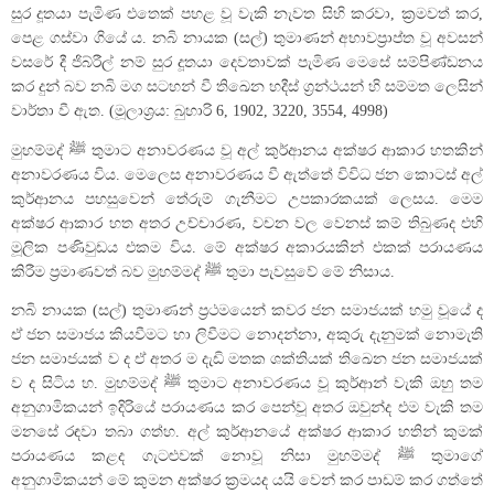
සුර දූතයා පැමිණ එතෙක් පහළ වූ වැකි නැවත සිහි කරවා, ක්‍රමවත් කර,
පෙළ ගස්වා ගියේ ය. නබි නායක (සල්) තුමාණන් අභාවප්‍රාප්ත වූ අවසන්
වසරේ දී ජිබ්රීල් නම් සුර දූතයා දෙවතාවක් පැමිණ මෙසේ සම්පිණ්ඩනය
කර දුන් බව නබි මග සටහන් වී තිඛෙන හදීස් ග්‍රන්ථයන් හි සම්මත ලෙසින්
වාර්තා වී ඇත. (මූලාශ්‍රය: බුහාරි 6, 1902, 3220, 3554, 4998)
මුහම්මද් ﷺ තුමාට අනාවරණය වූ අල් කුර්ආනය අක්ෂර ආකාර හතකින්
අනාවරණය විය. මෙලෙස අනාවරණය වී ඇත්තේ විවිධ ජන කොටස් අල්
කුර්ආනය පහසුවෙන් තේරුම් ගැනීමට උපකාරකයක් ලෙසය. මෙම
අක්ෂර ආකාර හත අතර උච්චාරණ, වචන වල වෙනස් කම් තිබුණද එහි
මූලික පණිවුඩය එකම විය. මේ අක්ෂර අකාරයකින් එකක් පරායණය
කිරීම ප්‍රමාණවත් බව මුහම්මද් ﷺ තුමා පැවසුවේ මේ නිසාය.
නබි නායක (සල්) තුමාණන් ප්‍රථමයෙන් කවර ජන සමාජයක් හමු වූයේ ද
ඒ ජන සමාජය කියවීමට හා ලිවීමට නොදන්නා, අකුරු දැනුමක් නොමැති
ජන සමාජයක් ව ද ඒ අතර ම දැඩි මතක ශක්තියක් තිඛෙන ජන සමාජයක්
ව ද සිටිය හ. මුහම්මද් ﷺ තුමාට අනාවරණය වූ කුර්ආන් වැකි ඔහු තම
අනුගාමිකයන් ඉදිරියේ පරායණය කර පෙන්වූ අතර ඔවුන්ද එම වැකි තම
මනසේ රඳවා තබා ගත්හ. අල් කුර්ආනයේ අක්ෂර ආකාර හතින් කුමක්
පරායණය කළද ගැටළුවක් නොවූ නිසා මුහම්මද් ﷺ තුමාගේ
අනුගාමිකයන් මේ කුමන අක්ෂර ක්‍රමයද යයි වෙන් කර පාඩම් කර ගත්තේ