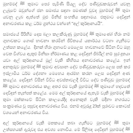
මුහම්මද් ﷺ තුමාට පෙර පැමිණි සියලු දේව පණිවුඩකරුවන් යවනු
ලැබූවේ ඔවුන්ගේ ජන සමාජය සඳහා පමණක් වුවද මුහම්මද් ﷺ තුමා
යවනු ලැබ ඇත්තේ මුළු මිනිස් සංහතිය සඳහාමය. එතුමාට දෙවිඳුන්
අනාවරණය කළ ධර්ම ග්‍රන්ථය වන්නේ “අල් කුර්ආනයයි”.
සමාජයේ පිරිහීම දෙස බලා කලකිරුණු මුහම්මද් ﷺ තුමාණෝ හිරා නම්
ගුහාවකට ගොස් භාවනා කරමින් ජීවිතයේ යතාර්ථය වටහා ගැනීමට
උත්සහ කළේය. දිනක් හිරා ගුහාවේ මෙලෙස භාවනාවේ සිටින විට ඔහු
වෙත විශ්වය ඇතුළු මිනිසා නිර්මාණය කළ දෙවිඳුන් ජිබ්රීල් නම් සුර දූතයා
යවා අල් කුර්ආනයේ මුල් වැකි කිහිපය අනාවරණය කළේය. ඉන්
අනතුරුව මුහම්මද් ﷺ තුමාව අවසාන දේව පණිවුඩකරුවා ලෙස පත් කර
ඉස්ලාමීය ධර්ම දේශනා මෙහෙය ආරම්භ කරන ලෙස දෙවිඳුන් අණ
කළේය. දෙවිඳුන් විසින් විවිධ අවස්තාවලදී විවිධ දේව පණිවුඩ මුහම්මද්
ﷺ තුමාට අනාවරණය කළ අතර එම වැකි මුහම්මද් ﷺ තුමාගේ හදවතේ
දෙවිඳුන් තැන්පත් කළේය. මෙම අල් කුර්ආනයේ ඇතැම් වැකි මුහම්මද් ﷺ
තුමා මක්කාවේ සිටින කාලයේදීද අනෙකුත් වැකි මදීනා නගරයට
සංක්‍රමණය වූ පසුවද අනාවරණය විය. එනම් අවුරුදු 23ක් පුරාවට කොටස්
වශයෙන් අනාවරණය විය.
අල් කුර්ආනයේ වැකි මතකයේ තබා ගැනීමට මුහම්මද් ﷺ තුමා
උත්සහයක් දැරුවද එය අවශ්‍ය නොවීය. මේ පිලිබඳ දෙවිඳුන් මුහම්මද් ﷺ