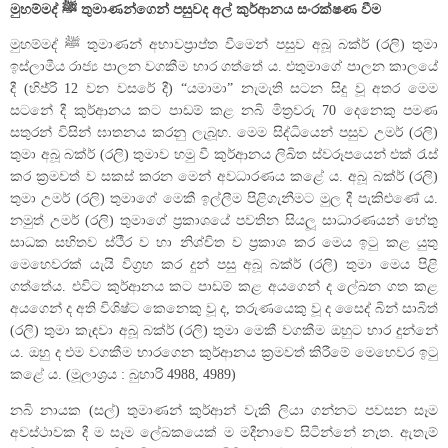
මුහම්මද් ﷺ තුමාණන්ගෙන් පසුවද අල් කුර්ආනය සංරක්ෂණ වීම
මුහම්මද් ﷺ තුමාණන් අභාවප්‍රාප්ත වීමෙන් පසුව අබූ බක්ර් (රලි) තුමා
ඉස්ලාමීය රාජ්‍ය පාලන වගකීම භාර ගත්තේ ය. එතුමාගේ පාලන කාලයේ
දී (හිජ්රි 12 වන වසරේ දී) “යමාමා” නැමැති සටන සිදු වූ අතර මෙම
සටනේ දී කුර්ආනය කට පාඩම් කළ නබි මිත්‍රවරු 70 දෙනෙකු පමණ
සතුරන් විසින් ඝාතනය කරනු ලැබූහ. මෙම සිද්ධියෙන් පසුව උමර් (රලි)
තුමා අබූ බක්ර් (රලි) තුමාව හමු වී කුර්ආනය ලිඛිත ස්වරූපයෙන් එක් රැස්
කර ක්‍රමවත් ව සකස් කරන මෙන් අවධාරණය කළේ ය. අබූ බක්ර් (රලි)
තුමා උමර් (රලි) තුමාගේ මෙකී ඉල්ලීම පිළිගැනීමට මුල දී පැකිළුණේ ය.
නමුත් උමර් (රලි) තුමාගේ ප්‍රකාශයේ පවතින සියලූ සාධාරණයන් හේතු
සාධක සහිතව ස්ථීර ව හා නිශ්චිත ව ප්‍රකාශ කර මෙය ඉටු කළ යුතු
මෙහෙවරක් යැයි විග්‍රහ කර දුන් පසු අබූ බක්ර් (රලි) තුමා මෙය පිළි
ගත්තේය. එවිට කුර්ආනය කට පාඩම් කළ අයගෙන් ද ලේඛන ගත කළ
අයගෙන් ද අති විශිෂ්ට කෙනෙකු වූ ද, තරුණයෙකු වූ ද සෛද් බින් සාබිත්
(රලි) තුමා කැඳවා අබූ බක්ර් (රලි) තුමා මෙකී වගකීම ඔහුට භාර දුන්නේ
ය. ඔහු ද එම වගකීම භාරගෙන කුර්ආනය ක්‍රමවත් කිරීමේ මෙහෙවර ඉටු
කළේ ය. (මූලාශ්‍රය : බුහාරි 4988, 4989)
නබි නායක (සල්) තුමාණන් කුර්ආන් වැකි ලියා ගන්නට පවසන සෑම
අවස්ථාවක දී ම සෑම ලේඛකයෙක් ම මදීනාවේ සිටින්නේ නැත. ඇතැම්