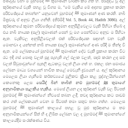
පණිවුඩ වහා ම මුහම්මද් ﷺ තුමාණන් වාර්තා කර ගත් හ. පරිශුද්ධ වූ අල්
කුර්ආනයේ වැකි පහළ වූ විගස ම, “මේ වැකිය මේ අදහස ප්‍රකාශ කරන
පරිච්ඡේදයේ තබන්න” යනුවෙන් මුහම්මද් ﷺ තුමාණන් අණ කරති. නබි
මිත්‍රවරු ඒ අනුව ලියා ගනිති. (තිර්මිදි Vol. 5, Book 44, Hadith 3086). අල්
කුර්ආනයේ කුමන පරිච්ඡේදයේ කුමන අනුපිළිවෙලට වැකි පිහිටා තිබේ ද
එය නබි නායක (සල්) තුමාණන් පෙන් වූ මග පෙන්වීමට අනුව ම පිහිටා
ඇත. වැකිවල අනුපිළිවෙලත් එක් පරිච්ඡේදයක සඳහන් වන වැකි
මොනවා ද යන්නත් නබි නායක (සල්) තුමාණන්ගේ අණ පරිදි ම තීන්දු වී
ඇත. මේ ලේඛකයෝ මුහම්මද් ﷺ තුමාණන් දේව වැකි ප්‍රකාශ කරන විට
රට ඉඳි ගස් පොතු වලත් සුදු පැහැති ගල් ඵලක වලත්, පදම් කරන ලද සම්
වලත් සිවුපාවුන්ගේ පැතලි ඇටකටු වලත් ලියා ගත් හ. එකල ජන සමාජය
ලේඛන මාධ්‍ය වශයෙන් භාවිත කළේ මෙවැනි ද්‍රව්‍යයන් ය. අල් කුර්ආනය
මෙලෙස ලියා ගැනීමේ කර්තව්‍යයේ මූලිකව ක්‍රියා කළ පුද්ගලයින්ගෙන්
කෙනෙකු ලෙස
සෙයිද් බින් තාබිත් නම් මුහම්මද් ﷺ තුමාගේ
අනුගාමිකයා සැලකිය හැකිය.
මෙසේ ලියන ලද කුර්ආන් වැකි වල පිටපත්
මුහම්මද් ﷺ තුමාණන්ගේ නිවසේ තබන ලදී. තවද කුර්ආනය කට පාඩම්
කර ගත් ලේඛකයන් වෙන ම පිටපත් තමා සතුව තබා ගත්හ. මෙලෙස
මුහම්මද් ﷺ තුමාණන් කාලයේ පහළ වූ මුළු කුර්ආනය ම තම
අනුගාමිකයන්ගේ සිත් හි ද ලිඛිත ලේඛන වල ද මුහම්මද් ﷺ තුමානන්ගේ
කාලයේදීම සංරක්ෂණය විය.