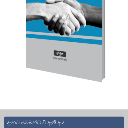
දැනට සම්බන්ධ වී ඇති අය