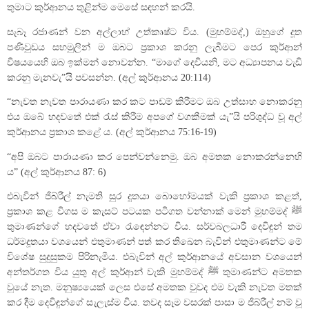
තුමාට කුර්ආනය තුළින්ම මෙසේ සඳහන් කරයි.
සැබෑ රජාණන් වන අල්ලාහ් උත්කෘෂ්ට විය. (මුහම්මද්,) ඔහුගේ දූත
පණිවුඩය සහමුලින් ම ඔබට ප්‍රකාශ කරනු ලැබීමට පෙර කුර්ආන්
විෂයයෙහි ඔබ ඉක්මන් නොවන්න. “මාගේ දෙවියනි, මට අධ්‍යාපනය වැඩි
කරනු මැනවැ”යි පවසන්න. (අල් කුර්ආනය 20:114)
“නැවත නැවත පාරායණා කර කට පාඩම් කිරීමට ඔබ උත්සාහ නොකරනු
එය ඔබේ හදවතේ එක් රැස් කිරීම අපගේ වගකීමක් යැ”යි පරිශුද්ධ වූ අල්
කුර්ආනය ප්‍රකාශ කළේ ය. (අල් කුර්ආනය 75:16-19)
“අපි ඔබට පාරායණා කර පෙන්වන්නෙමු. ඔබ අමතක නොකරන්නෙහි
ය” (අල් කුර්ආනය 87: 6)
එබැවින් ජිබ්රීල් නැමති සුර දූතයා බොහෝමයක් වැකි ප්‍රකාශ කළත්,
ප්‍රකාශ කළ විගස ම කැසට් පටයක පටිගත වන්නාක් මෙන් මුහම්මද් ﷺ
තුමාණන්ගේ හදවතේ ඒවා රැ‍ඳෙන්නට විය. සර්වබලධාරී දෙවිඳුන් තම
ධර්මදූතයා වශයෙන් එතුමාණන් පත් කර තිඛෙන බැවින් එතුමාණන්ට මේ
විශේෂ සුදුසුකම පිරිනැමීය. එබැවින් අල් කුර්ආනයේ අවසාන වශයෙන්
අන්තර්ගත විය යුතු අල් කුර්ආන් වැකි මුහම්මද් ﷺ තුමාණන්ට අමතක
වූයේ නැත. මනුෂ්‍යයෙක් ලෙස එසේ අමතක වුවද එම වැකි නැවත මතක්
කර දීම දෙවිඳුන්ගේ සැලැස්ම විය. තවද සෑම වසරක් පාසා ම ජිබ්රීල් නම් වූ