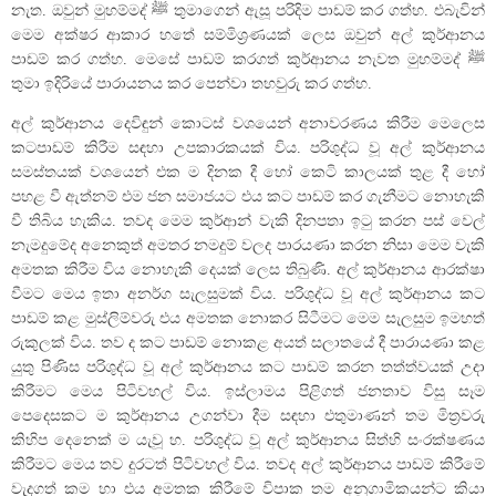
නැත. ඔවුන් මුහම්මද් ﷺ තුමාගෙන් ඇසූ පරිදිම පාඩම් කර ගත්හ. එබැවින්
මෙම අක්ෂර ආකාර හතේ සම්මිශ්‍රණයක් ලෙස ඔවුන් අල් කුර්ආනය
පාඩම් කර ගත්හ. මෙසේ පාඩම් කරගත් කුර්ආනය නැවත මුහම්මද් ﷺ
තුමා ඉදිරියේ පාරායනය කර පෙන්වා තහවුරු කර ගත්හ.
අල් කුර්ආනය දෙවිඳුන් කොටස් වශයෙන් අනාවරණය කිරීම මෙලෙස
කටපාඩම් කිරීම සඳහා උපකාරකයක් විය. පරිශුද්ධ වූ අල් කුර්ආනය
සමස්තයක් වශයෙන් එක ම දිනක දී හෝ කෙටි කාලයක් තුළ දී හෝ
පහළ වී ඇත්නම් එම ජන සමාජයට එය කට පාඩම් කර ගැනීමට නොහැකි
වී තිබිය හැකිය. තවද මෙම කුර්ආන් වැකි දිනපතා ඉටු කරන පස් වෙල්
නැමදුමේද අනෙකුත් අමතර නමදුම් වලද පාරයණා කරන නිසා මෙම වැකි
අමතක කිරීම විය නොහැකි දෙයක් ලෙස තිබුණි. අල් කුර්ආනය ආරක්ෂා
වීමට මෙය ඉතා අනර්ග සැලසුමක් විය. පරිශුද්ධ වූ අල් කුර්ආනය කට
පාඩම් කළ මුස්ලිම්වරු එය අමතක නොකර සිටීමට මෙම සැලසුම ඉමහත්
රුකුලක් විය. තව ද කට පාඩම් නොකළ අයත් සලාතයේ දී පාරායණා කළ
යුතු පිණිස පරිශුද්ධ වූ අල් කුර්ආනය කට පාඩම් කරන තත්ත්වයක් උදා
කිරීමට මෙය පිටිවහල් විය. ඉස්ලාමය පිළිගත් ජනතාව විසු සෑම
පෙදෙසකට ම කුර්ආනය උගන්වා දීම සඳහා එතුමාණන් තම මිත්‍රවරු
කිහිප දෙනෙක් ම යැවූ හ. පරිශුද්ධ වූ අල් කුර්ආනය සිත්හි සංරක්ෂණය
කිරීමට මෙය තව දුරටත් පිටිවහල් විය. තවද අල් කුර්ආනය පාඩම් කිරීමේ
වැදගත් කම හා එය අමතක කිරීමේ විපාක තම අනුගාමිකයන්ට කියා