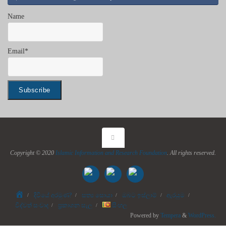
Name
Email*
Copyright © 2020
Islamic Information and Research Foundation
. All rights reserved.
Home
දිවියේ අරමුණ?
සත්‍ය සොයා
ඔබට ඉස්ලාම්
ඇරයුම
විද්වත් සංවාද
ප්‍රකාශන සැල
සිංහල
Powered by
Tempera
&
WordPress.