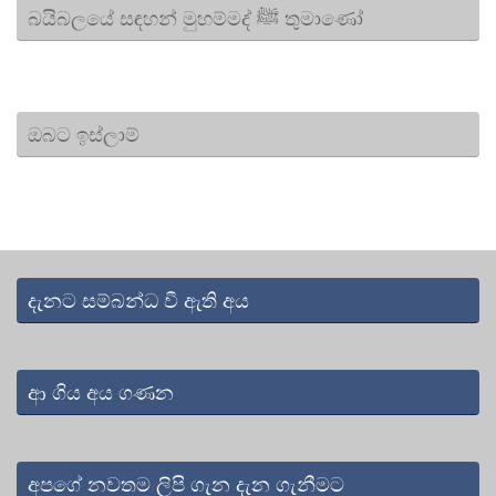
බයිබලයේ සඳහන් මුහම්මද් ﷺ තුමාණෝ
ඔබට ඉස්ලාම්
දැනට සම්බන්ධ වී ඇති අය
ආ ගිය අය ගණන
අපගේ නවතම ලිපි ගැන දැන ගැනීමට