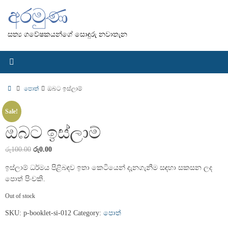
Skip
අරමුණ
to
content
සත්‍ය ගවේෂකයන්ගේ සොඳුරු නවාතැන
Home
පොත්
ඔබට ඉස්ලාම්
Sale!
ඔබට ඉස්ලාම්
රු
100.00
රු
0.00
ඉස්ලාම් ධර්මය පිළිබඳව ඉතා කෙටියෙන් දැනගැනීම සඳහා සකසන ලද
පොත් පිංචකි.
Out of stock
SKU:
p-booklet-si-012
Category:
පොත්