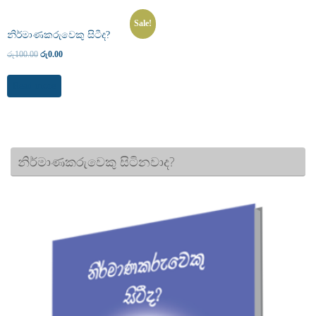
Sale!
නිර්මාණකරුවෙකු සිටීද?
රු
100.00
රු
0.00
Read more
නිර්මාණකරුවෙකු සිටිනවාද?