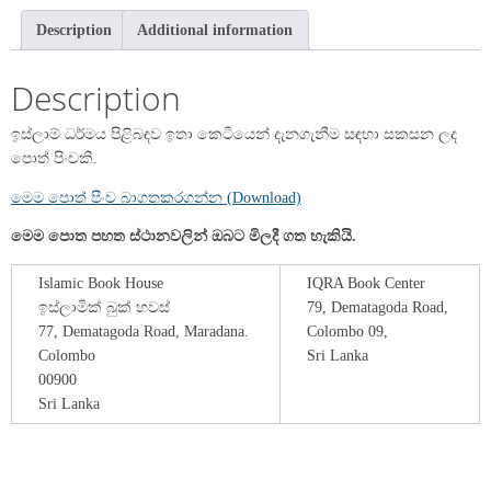
Description
Additional information
Description
ඉස්ලාම් ධර්මය පිළිබඳව ඉතා කෙටියෙන් දැනගැනීම සඳහා සකසන ලද
පොත් පිංචකි.
මෙම පොත් පිංච බාගතකරගන්න (Download)
මෙම පොත පහත ස්ථානවලින් ඔබට මිලදී ගත හැකියි.
Islamic Book House
IQRA Book Center
ඉස්ලාමික් බුක් හවස්
79, Dematagoda Road,
77, Dematagoda Road, Maradana.
Colombo 09,
Colombo
Sri Lanka
00900
Sri Lanka