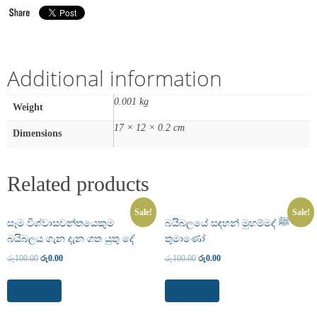
Additional information
0.001 kg
Weight
17 × 12 × 0.2 cm
Dimensions
Related products
Sale!
Sale!
සෑම විශ්වාසවන්තයෙකුම
බයිබලයේ සඳහන් මුහම්මද් ﷺ
බයිබලය ගැන දැන ගත යුතු දේ
තුමාණෝ
රු
100.00
රු
0.00
රු
100.00
රු
0.00
Read more
Read more