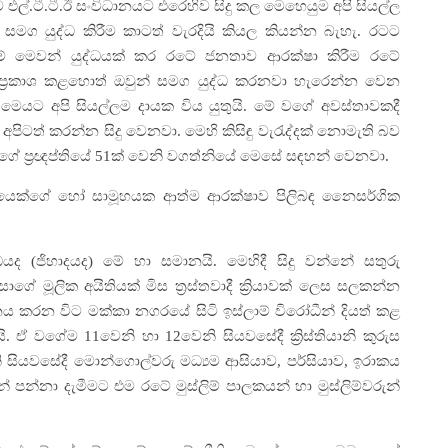
ල්.ටී.ටී.ඊ සංවිධානයට එරෙහිව සිදු කල මෙහෙයුම අපි සියල්ල
 සමග යුද්ධ කිරීම කාටත් වැරදියි කියල කියන්න බැහැ. රටට
ම් මෙවන් යුද්ධයක් කර රටේ ජනතාව ආරක්ෂා කිරීම රටේ
ප්‍රකාශ කළහොත් ඔවුන් සමග යුද්ධ කරනවා හැරෙන්න වෙන
 මෙයට අපි සියල්ලම දායක විය යුතුයි. මේ වගේ අවස්තාවකදී
අපිටත් කරන්න සිදු වෙනවා. මෙහි කිසිඳු වැරැද්දක් නොමැති බව
ීන්ගේ ප්‍රඥප්තියේ 51ක් වෙනි වගත්නියේ මෙසේ සඳහන් වෙනවා.
ගලයෙක්ගේ හෝ සාමූහයක ආත්ම ආරක්ෂාව පිලිබඳ නෛසර්ගික
යද (ජිහාදයද) මේ හා සමානයි. මෙහිදී සිදු වන්නේ සතුරු
ේ මූලික අයිතියක් මිස ත්‍රස්තවාදී ක්‍රියාවක් ලෙස සලකන්න
ය කරන විට මක්කා නගරයේ සිටි ඉස්ලාම් විරෝධීන් දියත් කළ
. ඒ වගේම 11වෙනි හා 12වෙනි සියවසේදී ක්‍රිස්තියානි කුරුස
ි සියවසේදී මොන්ගොල්වරු මධ්‍යම ආසියාව, පර්සියාව, ඉරාකය
පන්නා දැමීමට එම රටේ මුස්ලිම් පාලකයන් හා මුස්ලිම්වරුන්