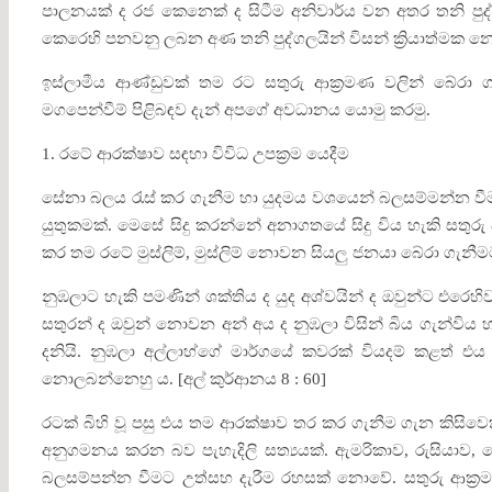
පාලනයක් ද රජ කෙනෙක් ද සිටීම අනිවාර්ය වන අතර තනි පුද
කෙරෙහි පනවනු ලබන අණ තනි පුද්ගලයින් විසන් ක්‍රියාත්මක නො
ඉස්ලාමීය ආණ්ඩුවක් තම රට සතුරු ආක්‍රමණ වලින් බේරා ග
මගපෙන්වීම් පිළිබඳව දැන් අපගේ අවධානය යොමු කරමු.
1. රටේ ආරක්ෂාව සඳහා විවිධ උපක්‍රම යෙදීම
සේනා බලය රැස් කර ගැනීම හා යුදමය වශයෙන් බලසම්මන්න වීම
යුතුකමක්. මෙසේ සිදු කරන්නේ අනාගතයේ සිදු විය හැකි සතුරු
කර තම රටේ මුස්ලිම්, මුස්ලිම් නොවන සියලු ජනයා බේරා ගැනීම
නුඹලාට හැකි පමණින් ශක්තිය ද යුද අශ්වයින් ද ඔවුන්ට එරෙහ
සතුරන් ද ඔවුන් නොවන අන් අය ද නුඹලා විසින් බිය ගැන්විය 
දනියි. නුඹලා අල්ලාහ්ගේ මාර්ගයේ කවරක් වියදම් කළත් එය
නොලබන්නෙහු ය. [අල් කුර්ආනය 8 : 60]
රටක් බිහි වූ පසු එය තම ආරක්ෂාව තර කර ගැනීම ගැන කිසිවෙක
අනුගමනය කරන බව පැහැදිලි සත්‍යයක්. ඇමරිකාව, රුසියාව, ක
බලසම්පන්න වීමට උත්සහ දැරීම රහසක් නොවේ. සතුරු ආක්‍රමණ 