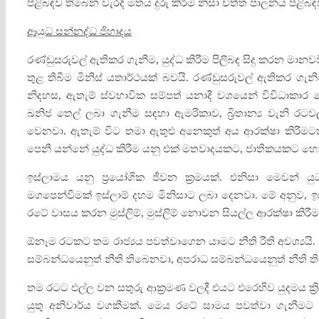
පිළිබඳව තිබෙන වැරදි මතය දුරු කිරීම නිසා චිත්ත පාලනය පිළිබ
ආයුධ සන්නද්ධ ජිහාදය
රණ්ඩුසරුවල් ඇතිකර ගැනීම, යුද්ධ කිරීම පිලිබඳ සිදු කරන මානව
තුළ තිබීම මිනිස් යතාර්ථයක් බවයි. රණ්ඩුසරුවල් ඇතිකර ගැනී
නිදහස, ඇතැම් ස්වභාවික සම්පත් යනාදී වශයෙන් විවිධාකාර
ඛනිජ තෙල් ලබා ගැනීම සඳහා ඇමරිකාව, බ්‍රිතාන්‍ය වැනි රට
වෙනවා. ඇතැම් විට තමා ඇතුළු අනෙකුත් අය ආරක්ෂා කිරීමටත්
පෙනී යන්නේ යුද්ධ කිරීම යනු එක් මතවාදයකට, ජාතිකයකට
ඉස්ලාමය යනු ප්‍රයෝගික ජීවන ක්‍රමයක්. එනිසා මෙවන
මගපෙන්වීමක් ඉස්ලාම් දහම මිනිසාට ලබා දෙනවා. මේ අනුව, ඉ
රටේ වාසය කරන මුස්ලිම්, මුස්ලිම් නොවන සියල්ල ආරක්ෂා කිරීමට
ඕනෑම රටකට තම රාජ්‍යය පවත්වාගෙන යාමට නීති රීති අවශ්‍යයි. 
සම්බන්ධයෙනුත් නීති තිබෙනවා, අපරාධ සම්බන්ධයෙනුත් නීති තිබෙ
තම රටට එල්ල වන සතුරු ආක්‍රමණ වලදී එයට එරෙහිව යුදමය ක්‍
යුතු අනිවාර්ය වගකීමක්. මෙය රටේ සාමය පවත්වා ගැනී