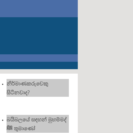
නිර්මාණකරුවෙකු
සිටිනවාද?
බයිබලයේ සඳහන් මුහම්මද්
ﷺ තුමාණෝ