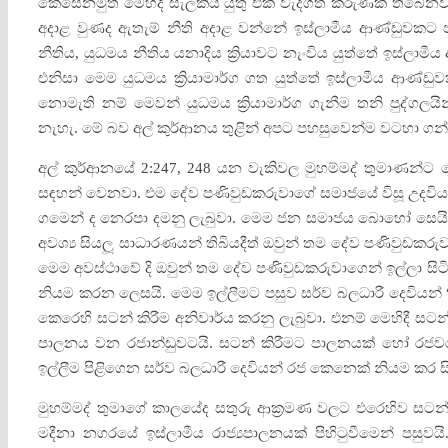
කෙසේනමුත් මෙහිදී සැලකිය යුතු එක් වැදගත් කරුණක් තිබෙනව
අදාළ වුණද ඇතැම් නීති අදාළ වන්නේ ඉස්ලාමීය ආණ්ඩුවකට 
නීතිය, යුධමය නීතිය යනාදිය ක්‍රියාවට නැංවිය යුත්තේ ඉස්ලා
එනිසා මෙම යුධමය ක්‍රියාමාර්ග ගත යුත්තේ ඉස්ලාමීය ආණ්ඩ
නොමැති නම් මෙවන් යුධමය ක්‍රියාමාර්ග ගැනීම තනි පුද්
නැහැ. මේ බව අල් කුර්ආනය තුළින් අපට පහසුවෙන්ම වටහා ගන්න
අල් කුර්ආනයේ 2:247, 248 යන වැකිවල මුහම්මද් තුමාණන්ට
සඳහන් වෙනවා. එම දේව පණිවුඩකරුවාගේ සමාජයේ විසූ උදවිය 
ගමෙන් ද නෙරපා දමනු ලැබුවා. මෙම ජන සමාජය බොහෝ සෙයින් අප
අවශ්‍ය සියලූ සාධාරණයන් තිබියදීත් ඔවුන් තම දේව පණිවුඩ
මෙම අවස්ථාවේ දි ඔවුන් තම දේව පණිවුඩකරුවාගෙන් ඉල්ලා ස
නියම කරන ලෙසයි. මෙම ඉල්ලීමට පසුව සර්ව බලධාරී දෙවියන් 
කෙරෙහි සටන් කිරීම අනිවාර්ය කරනු ලැබුවා. එනම් මෙහිදී ස
පාලනය වන රජාන්ඩුවටයි. සටන් කිරීමට පාලනයක් හෝ රජවර
ඉල්ලීම පිළිගෙන සර්ව බලධාරී දෙවියන් රජ කෙනෙක් නියම කර ස
මුහම්මද් තුමාගේ කාලයේද සතුරු ආක්‍රමණ වලට එරෙහිව සටන
මදීනා නගරයේ ඉස්ලාමීය රාජ්‍යපාලනයක් පිහිටුවීමෙන් පසුවය