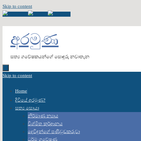
Skip to content
අරමුණ
සත්‍ය ගවේෂකයන්ගේ සොඳුරු නවාතැන
Skip to content
Home
දිවියේ අරමුණ?
සත්‍ය සොයා
නිර්මාණ න්‍යාය
විශ්මිත කුර්ආනය
දෙවිඳුන්ගේ පණිවුඩකරුවා
ධර්ම ගවේෂණ