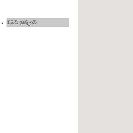
ඔබට ඉස්ලාම්