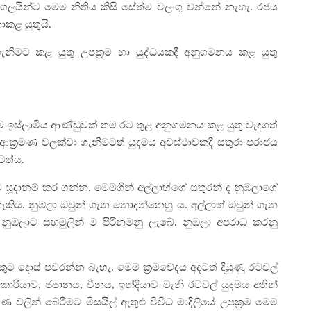
්ගලයින්ට මෙම නීතිය කිසි සේත්ම වලංගු වන්නේ නැහැ. රජය
කළ යුතුයි.
ැනීමට කළ යුතු උපක්‍රම හා යුද්ධයකදී අනුගමනය කළ යුතු
 ඉස්ලාමීය ආණ්ඩුවක් තම රට තුළ අනුගමනය කළ යුතු වැදගත්
 ආක්‍රමණ වලක්වා ගැනීමටත් යුදමය අවස්ථාවකදී සතුරා පරාජය
ටත්ය.
ිව සූදානම් කර ගන්න. මෙමගින් අල්ලාහ්ගේ සතුරන් ද නුඹලාගේ
හැකිය. නුඹලා ඔවුන් ගැන නොදන්නෙහු ය. අල්ලාහ් ඔවුන් ගැන
 නුඹලාට සහමුලින් ම පිරිනමනු ලැබේ. නුඹලා අපරාධ කරනු
ුට දොස් පවරන්න බැහැ. මෙම ක්‍රමවේදය අදටත් දියුණු රටවල්
ොරියාව, ජපානය, චීනය, ඉන්දියාව වැනි රටවල් යුදමය අතින්
වලින් බේරීමට මිසයිල් ඇතුළු විවිධ මාදිලියේ උපක්‍රම මෙම