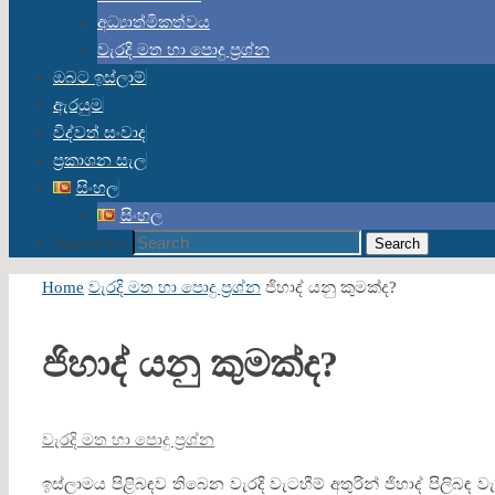
අධ්‍යාත්මිකත්වය
වැරදි මත හා පොදු ප්‍රශ්න
ඔබට ඉස්ලාම්
ඇරයුම
විද්වත් සංවාද
ප්‍රකාශන සැල
සිංහල
සිංහල
Search for:
Search
Home
වැරදි මත හා පොදු ප්‍රශ්න
ජිහාද් යනු කුමක්ද?
ජිහාද් යනු කුමක්ද?
වැරදි මත හා පොදු ප්‍රශ්න
ඉස්ලාමය පිළිබඳව තිබෙන වැරදි වැටහීම් අතුරින් ජිහාද් පිලිබඳ 