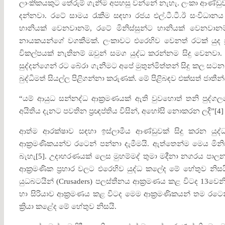
ලාංකිකයකුට තේරුම් ගැනීම අපහසු වන්නේ නැහැ. ලංකා ආණ්ඩුව එ
දන්නවා. රටේ සාමය රැකීම සඳහා රජය එල්.ටී.ටී.ඊ සංවිධානය
හානියක් වෙනවානම්, රටේ මිනිස්සුන්ට හානියක් වෙනවාන
නායකයන්ගේ වගකීමක්. ලංකාවට එරෙහිව වෙනත් රටක් යුද 
විකල්පයක් නැතිනම් ඔවුන් සමග යුද්ධ කරන්නම සිදු වෙනවා.
සුද්දන්ගෙන් රට බේරා ගැනීමට අපේ මුතුන්මිත්තන් සිදු කල සටන 
බුද්ධිමත් සියල්ල පිළිගන්නා කරුණක්. මේ පිළිබඳව එක්සත් ජාත
“යම් ආයුධ සන්නද්ධ ආක්‍රමණයක් ඇති වුවහොත් තනි පුද්
අයිතිය දැනට පවතින ප්‍රඥප්තිය විසින්, අහෝසි නොකරන ලදී”[4]
ආත්ම ආරක්ෂාව සඳහා ඉස්ලාමීය ආණ්ඩුවක් සිදු කරන යුද්ධ
ආක්‍රමණිකයන්ව රටෙන් පන්නා දැමීමයි. ඇත්තෙන්ම මෙය මිනිසාග
බැහැ[5]. උදාහරණයක් ලෙස මුහම්මද් තුමා මදීනා නගරය පාලන
ආක්‍රමණික ප්‍රහාර වලට එරෙහිව යුද්ධ කලේද මේ හේතුව නිසයි
යුධබටයින් (Crusaders) පලස්තීනය ආක්‍රමණය කළ විටද 13වෙන
හා සිරියාව ආක්‍රමණය කළ විටද මෙම ආක්‍රමණිකයන් තම රටෙන් 
ක්‍රියා කළේද මේ හේතුව නිසයි.