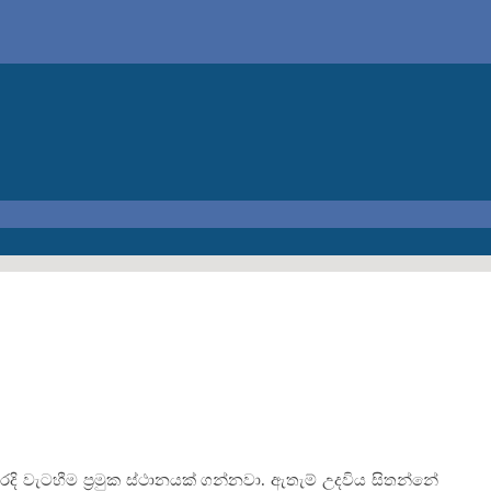
වැරදි වැටහීම ප්‍රමුක ස්ථානයක් ගන්නවා. ඇතැම් උදවිය සිතන්නේ