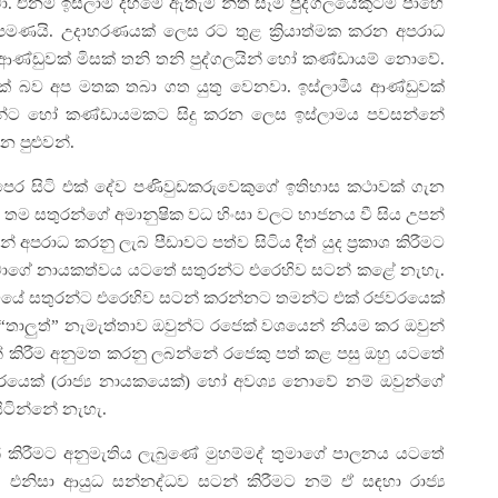
ා. එනම් ඉස්ලාම් දහමේ ඇතැම් නීති සෑම පුද්ගලයෙකුටම පාහේ
පමණයි. උදාහරණයක් ලෙස රට තුළ ක්‍රියාත්මක කරන අපරාධ
මීය ආණ්ඩුවක් මිසක් තනි තනි පුද්ගලයින් හෝ කණ්ඩායම් නොවේ.
ුවක් බව අප මතක තබා ගත යුතු වෙනවා. ඉස්ලාමීය ආණ්ඩුවක්
ගලයින්ට හෝ කණ්ඩායමකට සිදු කරන ලෙස ඉස්ලාමය පවසන්නේ
 පුළුවන්.
 පෙර සිටි එක් දේව පණිවුඩකරුවෙකුගේ ඉතිහාස කථාවක් ගැන
තම සතුරන්ගේ අමානුෂික වධ හිංසා වලට භාජනය වී සිය උපන්
රාධ කරනු ලැබ පීඩාවට පත්ව සිටිය දීත් යුද ප්‍රකාශ කිරීමට
කරුවාගේ නායකත්වය යටතේ සතුරන්ට එරෙහිව සටන් කළේ නැහැ.
ිටියේ සතුරන්ට එරෙහිව සටන් කරන්නට තමන්ට එක් රජවරයෙක්
“තාලුත්” නැමැත්තාව ඔවුන්ට රජෙක් වශයෙන් නියම කර ඔවුන්
ටන් කිරීම අනුමත කරනු ලබන්නේ රජෙකු පත් කළ පසු ඔහු යටතේ
යෙක් (රාජ්‍ය නායකයෙක්) හෝ අවශ්‍ය නොවේ නම් ඔවුන්ගේ
ිටින්නේ නැහැ.
් කිරීමට අනුමැතිය ලැබුණේ මුහම්මද් තුමාගේ පාලනය යටතේ
ි. එනිසා ආයුධ සන්නද්ධව සටන් කිරීමට නම් ඒ සඳහා රාජ්‍ය