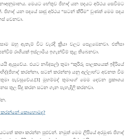
ීම නොඅනුමානය. මෙයට හේතුව ජිහාද් යන පදයට අර්ථය සෙවීමට
න්. ජිහාද් යන පදයේ ඍජු අර්ථය “සටන් කිරීම” වුණත් මෙම පදය
නස් වෙනවා.
සාම ඔහු ඇතැම් විට වැරදි ක්‍රියා වලට පෙළඹෙනවා. එනිසා
ීම් රාශියක් ඉස්ලාමීය ඉගැන්වීම් තුළ තිබෙනවා.
 යයි ඇසුවේය. එයට නබි(සල්) තුමා “කුරීරු පාලකයෙක් ඉදිරියේ
ුජාහිද්(ජිහාද් කරන්නා, සටන් කරන්න) යනු අල්ලාහ්ට අවනත වීම
ුමා පැවසුවේය.[3] මුහම්මද් තුමාගේ මෙම දෙවන ප්‍රකාශය
මනස තුල සිදු කරන සටන ගැන පැහැදිලි කරනවා.
්න.
ැඩ කරන්නේ කොහොමද?
ේ කතා කරන්න පුළුවන්. නමුත් මෙම ලිපියේ අරමුණ ජිහාද්