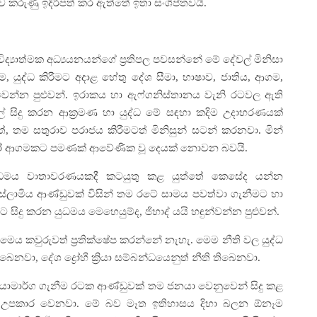
ඳව කරුණු ඉදිරිපත් කර ඇත්තේ ඉතා සංශිප්තවයි.
විද්‍යාත්මක අධ්‍යයනයන්ගේ ප්‍රතිපල පවසන්නේ මේ දේවල් මිනිසා
ම, යුද්ධ කිරීමට අදාළ හේතු දේශ සීමා, භාෂාව, ජාතිය, ආගම,
 වෙන්න පුළුවන්. ඉරාකය හා ඇෆ්ගනිස්තානය වැනි රටවල ඇති
වල් සිදු කරන ආක්‍රමණ හා යුද්ධ මේ සඳහා කදිම උදාහරණයක්
, තම සතුරාව පරාජය කිරීමටත් මිනිසුන් සටන් කරනවා. මින්
 හෝ ආගමකට පමණක් ආවේණික වූ දෙයක් නොවන බවයි.
් යුධමය වාතාවරණයකදී කටයුතු කළ යුත්තේ කෙසේද යන්න
ස්ලාමිය ආණ්ඩුවක් විසින් තම රටේ සාමය පවත්වා ගැනීමට හා
 සිදු කරන යුධමය මෙහෙයුම්ද, ජිහාද් යයි හඳුන්වන්න පුළුවන්.
මෙය කවුරුවත් ප්‍රතික්ෂේප කරන්නේ නැහැ. මෙම නීති වල යුද්ධ
නවා, දේශ ද්‍රෝහී ක්‍රියා සම්බන්ධයෙනුත් නීති තිබෙනවා.
රියාමාර්ග ගැනීම රටක ආණ්ඩුවක් තම ජනයා වෙනුවෙන් සිදු කළ
මට උපකාර වෙනවා. මේ බව මෑත ඉතිහාසය දිහා බලන ඕනෑම