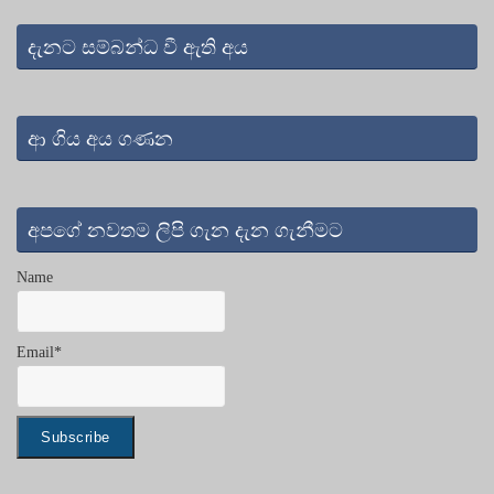
දැනට සම්බන්ධ වී ඇති අය
ආ ගිය අය ගණන
අපගේ නවතම ලිපි ගැන දැන ගැනීමට
Name
Email*