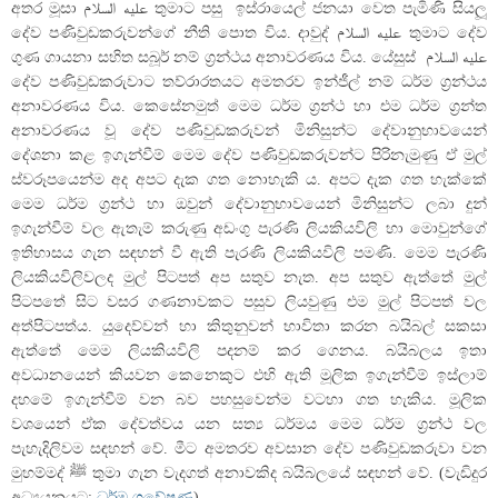
අතර මූසා عليه السلام තුමාට පසු ඉස්රායෙල් ජනයා වෙත පැමිණි සියලූ
දේව පණිවුඩකරුවන්ගේ නීති පොත විය. දාවුද් عليه السلام තුමාට දේව
ගුණ ගායනා සහිත සබූර් නම් ග්‍රන්ථය අනාවරණය විය. යේසුස් عليه السلام
දේව පණිවුඩකරුවාට තව්රාරතයට අමතරව ඉන්ජීල් නම් ධර්ම ග්‍රන්ථය
අනාවරණය විය. කෙසේනමුත් මෙම ධර්ම ග‍්‍රන්ථ හා එම ධර්ම ග‍්‍රන්ත
අනාවරණය වූ දේව පණිවුඩකරුවන් මිනිසුන්ට දේවානුභාවයෙන්
දේශනා කළ ඉගැන්වීම් මෙම දේව පණිවුඩකරුවන්ට පිරිනැමුණු ඒ මුල්
ස්වරූපයෙන්ම අද අපට දැක ගත නොහැකි ය. අපට දැක ගත හැක්කේ
මෙම ධර්ම ග‍්‍රන්ථ හා ඔවුන් දේවානුභාවයෙන් මිනිසුන්ට ලබා දුන්
ඉගැන්වීම් වල ඇතැම් කරුණු අඩංගු පැරණි ලියකියවිලි හා මොවුන්ගේ
ඉතිහාසය ගැන සඳහන් වී ඇති පැරණි ලියකියවිලි පමණි. මෙම පැරණි
ලියකියවිලිවලද මුල් පිටපත් අප සතුව නැත. අප සතුව ඇත්තේ මුල්
පිටපතේ සිට වසර ගණනාවකට පසුව ලියවුණු එම මුල් පිටපත් වල
අත්පිටපත්ය. යුදෙව්වන් හා කිතුනුවන් භාවිතා කරන බයිබල් සකසා
ඇත්තේ මෙම ලියකියවිලි පදනම් කර ගෙනය. බයිබලය ඉතා
අවධානයෙන් කියවන කෙනෙකුට එහි ඇති මූලික ඉගැන්වීම් ඉස්ලාම්
දහමේ ඉගැන්වීම් වන බව පහසුවෙන්ම වටහා ගත හැකිය. මූලික
වශයෙන් ඒක දේවත්වය යන සත්‍ය ධර්මය මෙම ධර්ම ග්‍රන්ථ වල
පැහැදිලිවම සඳහන් වේ. මීට අමතරව අවසාන දේව පණිවුඩකරුවා වන
මුහම්මද් ﷺ තුමා ගැන වැදගත් අනාවකිද බයිබලයේ සඳහන් වේ. (වැඩිදුර
අධ්‍යයනයට:
ධර්ම ගවේෂණ
)