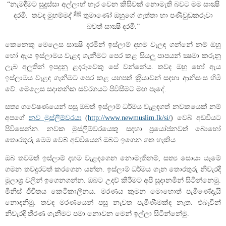
“නැමදීමට සුදුස්සා අල්ලාහ් හැර වෙන කිසිවක් නොමැති බවට මම සාක්‍ෂි
දරමි. තවද මුහම්මද් ﷺ තුමාණෝ ඔහුගේ ගැත්තා හා පණිවුඩකරුවා
බවත් සාක්‍ෂි දරමි.”
කෙනෙකු මෙලෙස සාක්‍ෂි දරමින් ඉස්ලාම් දහම වැලඳ ගන්නේ නම් ඔහු
හෝ ඇය ඉස්ලාමය වැළඳ ගැනීමට පෙර කළ සියලූ පාපයන් ක්‍ෂමා කරුනු
ලැබ අලූතින් ඉපදුනු ළදරුවෙකු සේ වන්නේය. තවද ඔහු හෝ ඇය
ඉස්ලාමය වැළඳ ගැනීමට පෙර කළ යහපත් ක‍්‍රියාවන් සඳහා ආනිසංස හිමි
වේ. මෙලෙස සදාතනික ස්වර්ගයට පිවිසීමට මඟ පෑදේ.
සත්‍ය ගවේෂණයෙන් පසු ඔබත් ඉස්ලාම් ධර්මය වැළඳගත් නවකයෙක් නම්
අපගේ
නව මුස්ලිම්වරයා
(
http://www.newmuslim.lk/si/
) වෙබ් අඩවියට
පිවිසෙන්න. නවක මුස්ලිම්වරයෙකු සඳහා ප්‍රයෝජනවත් බොහෝ
තොරතුරු මෙම වෙබ් අඩවියෙන් ඔබට ඉගෙන ගත හැකිය.
ඔබ තවමත් ඉස්ලාම් දහම වැළඳගෙන නොමැතිනම්, සත්‍ය සොයා යෑමේ
ගමන තවදුරටත් කරගෙන යන්න. ඉස්ලාම් ධර්මය ගැන තොරතුරු නිවැරදි
මූලාශ්‍ර වලින් ඉගෙනගන්න. ඔබට උදව් කිරීමට අපි සූදානමින් සිටින්නෙමු.
මිනිස් ජීවිතය කෙටිකාලීනය. මරණය කුමන මොහොත් පැමිණේදැයි
නොදනිමු. තවද මරණයෙන් පසු නැවත පැමිණීමක්ද නැත. එබැවින්
නිවැරදි තීරණ ගැනීමට පමා නොවන මෙන් ඉල්ලා සිටින්නේමු.