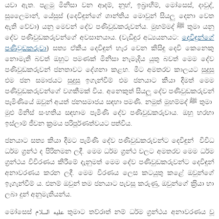
යවා ඇත. පළමු මිනිසා වන ආදම්, නූහ්, ඉබ්‍රාහීම්, මෝසෙස්, දාවුද්,
සුලෛමාන්, යේසුස් (දෙවිඳුන්ගේ ශාන්තිය මොවුන් සියලු දෙනා වෙත
ඇති වේවා) යනු මෙවන් දේව පණිවුඩකරුවන්ය. මුහම්මද් ﷺ තුමා යනු
දේව පණිවුඩකරුවන්ගේ අවසානයාය. (වැඩිදුර අධ්‍යයනයට:
දෙවිඳුන්ගේ
පණිවුඩකරුවා
) සත්‍ය ඒකීය දෙවිඳුන් හැර වෙන කිසිඳු දෙවි කෙනෙකු
නොමැති බවත් ඔහුට පමණක් මිනිසා නැමැදිය යුතු බවත් මෙම දේව
පණිවුඩකරුවන් ජනතාවට දේශනා කළහ. මීට අමතරව කාලයට සුදුසු
එම ජන සමාජයට සුදුසු ඉගැන්වීම් එම ජනයාට කීයා දීමත් මෙම
පණිවුඩකරුවන්ගේ වගකීමක් විය. අනෙකුත් සියලූ දේව පණිවුඩකරුවන්
පැමිණියේ ඔවුන් අයත් ජනසමාජය සඳහා පමණි. නමුත් මුහම්මද් ﷺ තුමා
මුළු මිනිස් සංහතිය සඳහාම පැමිණි දේව පණිවුඩකරුවාය. ඔහු හරහා
ඉස්ලාම් ජීවන ක‍්‍රමය පරිපූර්ණත්වයට පත්විය.
ජනයාට සත්‍ය කියා දීමට පැමිණි දේව පණිවුඩකරුවන්ට දෙවිඳුන් විවිධ
ධර්ම ග‍්‍රන්ථ ද පිරිනමන ලදී. මෙම ධර්ම ග‍්‍රන්ථ වලට අමතරව මෙම ධර්ම
ග‍්‍රන්ථය විවිරණය කිරීමේ දැනුමත් මෙම දේව පණිවුඩකරුවන්ට දෙවිඳුන්
අනාවරණය කරන ලදී. මෙම විරණය ලෙස කටයුතු කළේ ඔවුන්ගේ
ඉැගැන්වීම් ය. එනම් ඔවුන් තම ජනයාට පැවසූ කරුණු, ඔවුන්ගේ ක‍්‍රියා හා
ලබා දුන් අනුමැතියන්ය.
මෝසෙස් عليه السلام තුමාට තව්රාත් නම් ධර්ම ග්‍රන්ථය අනාවරණය වූ