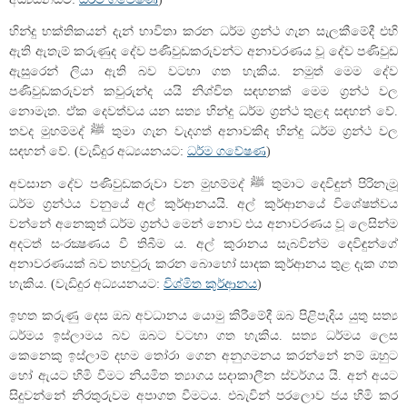
හින්දු භක්තිකයන් දැන් භාවිතා කරන ධර්ම ග්‍රන්ථ ගැන සැලකීමේදී එහි
ඇති ඇතැම් කරුණුද දේව පණිවුඩකරුවන්ට අනාවරණය වූ දේව පණිවුඩ
ඇසුරෙන් ලියා ඇති බව වටහා ගත හැකිය. නමුත් මෙම දේව
පණිවුඩකරුවන් කවුරුන්ද යයි නිශ්චිත සඳහනක් මෙම ග්‍රන්ථ වල
නොමැත. ඒක දෙවත්වය යන සත්‍ය හින්දු ධර්ම ග්‍රන්ථ තුළද සඳහන් වේ.
තවද මුහම්මද් ﷺ තුමා ගැන වැදගත් අනාවකිද හින්දු ධර්ම ග්‍රන්ථ වල
සඳහන් වේ. (වැඩිදුර අධ්‍යයනයට:
ධර්ම ගවේෂණ
)
අවසාන දේව පණිවුඩකරුවා වන මුහම්මද් ﷺ තුමාට දෙවිඳුන් පිරිනැමූ
ධර්ම ග‍්‍රන්ථය වනුයේ අල් කුර්ආනයයි. අල් කුර්ආනයේ විශේෂත්වය
වන්නේ අනෙකුත් ධර්ම ග‍්‍රන්ථ මෙන් නොව එය අනාවරණය වූ ලෙසින්ම
අදටත් සංරක්‍ෂණය වී තිබීම ය. අල් කුරානය සැබවින්ම දෙවිඳුන්ගේ
අනාවරණයක් බව තහවුරු කරන බොහෝ සාදක කුර්ආනය තුළ දැක ගත
හැකිය. (වැඩිදුර අධ්‍යයනයට:
විශ්මිත කුර්ආනය
)
ඉහත කරුණු දෙස ඔබ අවධානය යොමු කිරීමේදී ඔබ පිළිපැදිය යුතු සත්‍ය
ධර්මය ඉස්ලාමය බව ඔබට වටහා ගත හැකිය. සත්‍ය ධර්මය ලෙස
කෙනෙකු ඉස්ලාම් දහම තෝරා ගෙන අනුගමනය කරන්නේ නම් ඔහුට
හෝ ඇයට හිමි වීමට නියමිත ත්‍යාගය සදාකාලීන ස්වර්ගය යි. අන් අයට
සිදුවන්නේ නිරතුරුවම අපාගත වීමටය. එබැවින් පරලොව ජය හිමි කර