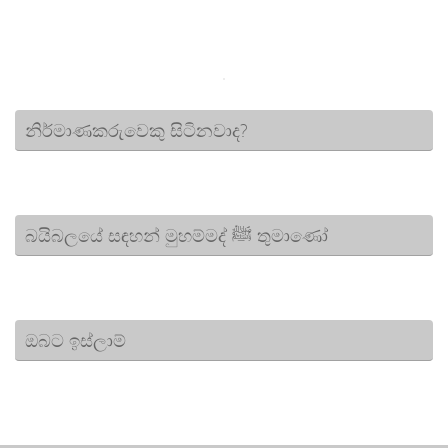
නිර්මාණකරුවෙකු සිටිනවාද?
බයිබලයේ සඳහන් මුහම්මද් ﷺ තුමාණෝ
ඔබට ඉස්ලාම්