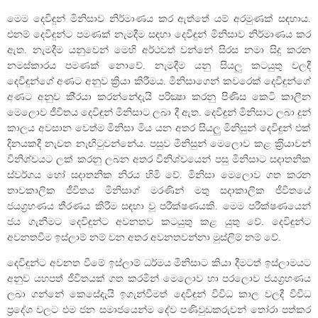
මෙම දෙවිඳුන් මිනිසාව නිර්මාණය කර ඇත්තේ යම් අරමුණක් සඳහාය.
එනම් දෙවිඳුන්ට පමණක් නැමදීම සඳහා දෙවිඳුන් මිනිසාව නිර්මාණය කර
ඇත. නැමදීම යනුවෙන් මෙහි අර්ථවත් වන්නේ සිරස නමා සිදු කරන
නමස්කාරය පමණක් නොවේ. නැමදීම යනු සියලු කටයුතු වලදී
දෙවිඳුන්ගේ අණට අනුව ක්‍රියා කිරීමය. මිනිසාගෙන් කවරෙක් දෙවිඳුන්ගේ
අණට අනුව කි‍්‍රයා කරන්නේදැයි පරික්‍ෂා කරනු පිණිස කෙටි කාලීන
මෙලොව ජීවිතය දෙවිඳුන් මිනිසාට ලබා දී ඇත. දෙවිඳුන් මිනිසාට ලබා දුන්
කාලය අවසාන වෙත්ම මිනිසා මිය යන අතර සියලු මිනිසුන් දෙවිඳුන් එක්
දිනයකදී නැවත නැඟිටුවන්නේය. පසුව මිනිසුන් මෙලොව කළ ක‍්‍රියාවන්
විනිශ්චයට ලක් කරනු ලබන අතර විනිශ්චයෙන් පසු මිනිසාට සදාතනික
ස්වර්ගය හෝ සදාතනික නිරය හිමි වේ. මිනිසා මෙලොව ගත කරන
තාවකාලික ජීවිතය මිනිසාග් මරණින් මතු සදාකාලික ජීවිතයේ
ජයග්‍රහණය තීරණය කිරීම සඳහා වූ පරීක්ෂණයකි. මෙම පරීක්ෂණයෙන්
ජය ගැනීමට දෙවිඳුන්ට අවනතව කටයුතු කළ යුතු වේ. දෙවිඳුන්ට
අවනතවීම ඉස්ලාම් නම් වන අතර අවනතවන්නා මුස්ලිම් නම් වේ.
දෙවිඳුන්ට අවනත වීමේ ඉස්ලාම් ධර්මය මිනිසාට කියා දීමටත් ඉස්ලාමයට
අනුව යහපත් ජීවිතයක් ගත කරමින් මෙලොව හා පරලොව ජයග‍්‍රහණය
ලබා ගන්නේ කෙසේදැයි ඉගැන්වීමත් දෙවිඳුන් විවිධ කාල වලදී විවිධ
ප‍්‍රදේශ වලට එම ජන සමාජයෙන්ම දේව පණිවුඩකරුවන් තෝරා පත්කර