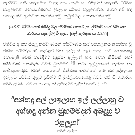
ගැනීමට නම් ඉස්ලාමය වැළඳ ගත යුතුම ය. එබැවින් ඉස්ලාම් ධර්මය
වැළඳගෙන නොමැත්තන්ට ඉස්ලාම් ධර්මය වැළඳගන්නා මෙන් අපි හද
පතුලෙන්ම ආරාධනා කරන්නෙමු. නමුත් බල නොකරන්නෙමු.
(මෙම) ධර්මයෙහි කිසිදු බල කිරීමක් නොමැත. දුර්මාර්ගයේ සිට යහ
මාර්ගය පැහැදිලි වී ඇත. [අල් කුර්ආනය 2:256]
විශ්වය ඇතුළු සියලූ නිර්මාණයන් නිර්මාණය කර පරිපාලනය කරන්නා වූ
ඒකීය සර්වබලධාරී දෙවිඳුන් වන අල්ලාහ් හැර කිසිඳු දෙවි කෙනෙකු
නොමැති බවත් නැමදීමට සුදුස්සා අල්ලාහ් හැර වෙන කිසිවක් හෝ
කිසිවෙක් නොමැති බවත් මුහම්මද් ﷺ තුමා අල්ලාහ්ගේ ගැත්තා හා
පණිවුඩකරුවා බවත් කෙනෙක් විශ්වාස කරන්නේ නම් එම පුද්ගලයා
ඉස්ලාම් ධර්මය තුළට ප‍්‍රවිශ්ට වී මුස්ලිම්වරයෙකු බවට පත් වී හමාරය.
මෙම ප‍්‍රවිශ්ඨ වීම පහත අයුරින් ප‍්‍රතිඥා දීම තුළින් තහවුරු වේ.
“අශ්හදු අල් ලාඉලාහ ඉල්-ලල්ලාහු ව
අශ්හදු අන්න මුහම්මදන් අබ්දුහු ව
රසූලූහු!”
මෙහි අරුත: