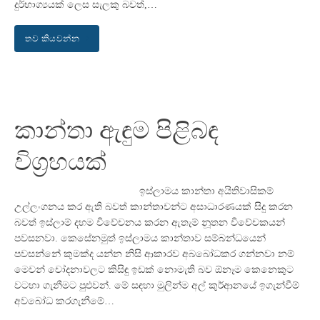
දුර්භාග්‍යයක් ලෙස සැලකු බවත්,…
තව කියවන්න
කාන්තා ඇඳුම පිළිබඳ
විග්‍රහයක්
ඉස්ලාමය කාන්තා අයිතිවාසිකම්
උල්ලංගනය කර ඇති බවත් කාන්තාවන්ට අසාධාරණයක් සිදු කරන
බවත් ඉස්ලාම් දහම විවේචනය කරන ඇතැම් නූතන විවේචකයන්
පවසනවා. කෙසේනමුත් ඉස්ලාමය කාන්තාව සම්බන්ධයෙන්
පවසන්නේ කුමක්ද යන්න නිසි ආකාරව අබබෝධකර ගන්නවා නම්
මෙවන් චෝදනාවලට කිසිඳු ඉඩක් නොමැති බව ඕනෑම කෙනෙකුට
වටහා ගැනීමට පුළුවන්. මේ සඳහා මුලින්ම අල් කුර්ආනයේ ඉගැන්වීම්
අවබෝධ කරගැනීමේ…