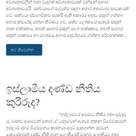
අවශ්‍යතාවලින් ඉතා වැදගත් අවශ්‍යතාවයක් වන්නේ අහාර
අවශ්‍යතාවයයි. සත්වයාගේ පැවැත්ම සඳහා අහාර අත්‍යවශ්‍ය සාධකයක්
වේ. සත්වයා ස්වභාවිකව සැකසී ඇති අකාරය අනුව සතුන් ගන්නා
අහාර කවරේද යන්න තීරණය වේ. සත්ව ලෝකයේ ඇතැම් සතුන්
ශාක භක්ෂකය, තවත් සමහර සතුන් මාංශ භක්ෂකය, තවත් සමහර
සතුන් ශාකමය හා මාංශමය අහාර දෙවර්ගයම ගන්නා සර්වභක්ෂක…
තව කියවන්න
ඉස්ලාමීය දණ්ඩ නීතිය
කුරීරුද?
“ඉස්ලාමයේ අපරාධ නීතිය ඉතා දරුණු
ය, මානව දයාවෙන් තොර ය” යනුවෙන් ඇතැම් නූතන විවේචකයන්
ඉස්ලාම් දහම විවේචනය කරනවා අපට දැකගන්න පුළුවන්.
කෙසේනමුත් දණ්ඩ නීති ගැන සැලකීමේදී මානව සංහතියට ඉතා