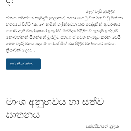
ලෝ වැසි මුස්ලිම්
ජනයා තමන්ගේ නැමදුම් (සලාතය) සඳහා යොමු වන දිශාව වූ මක්කා
නගරයේ පිහිටි ‘කාබා’ නමින් හැඳින්වෙන කළු රෙද්දකින් ආවරණය
කොට ඇති චතුරශ්‍රාකාර ඉපැරණි මස්ජිදය පිළිබඳ ව ඇතැම් ඉස්ලාම්
නොවන්නන් සිතන්නේ මුස්ලිම් ජනයා ඒ වෙත නැමදුම් කරන බවයි.
මෙම වැරදි මතය පදනම් කරගනිමින් එය පිළිම වන්දනයට සමාන
ක්‍රියාවක් ලෙස…
තව කියවන්න
මාංශ අනුභවය හා සත්ව
ඝාතනය
සත්වයින්ගේ මූලික