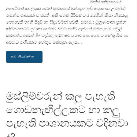
මිනිස් ඉතිහාසයේ
අනාධිමත් කාලයක පටන් සමාජයේ මත්පැන අති භයානක උවදුරක්
මෙන්ම ශාපයක් ව පවතී. අති මහත් පිරිසකට මෙමගින් කියා නිමකළ
නොහැකි හානි සිදුවී හා සිදුවෙමින් පවතී. සමාජය මුහුණපාන ප්‍රශ්න
කිහිපයකටම ප්‍රධාන හේතුව බවට පත්ව ඇත්තේ මත්පැනයි. පවුල්
සම්බන්ධතාවන් බිඳ වැටීම, රෝගාබාධ බොහොමයකට හේතු වීම හා
අපරාධ රාශියකට හේතුව මත්පැන ලෙස…
තව කියවන්න
මුස්ලිම්වරුන් කලු පැහැති
ගොඩනැඟිල්ලකට හා කලු
පැහැති පාශානයකට වඳිනවා
ද?