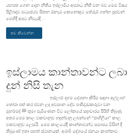
යහපත ගෙන දෙන නීතිය ඉස්ලාමීය අපරාධ නීති වන බව මෙම විෂය
පිළිබඳව මධ්‍යස්ථව සිතන ඕනෑම කෙනෙකුට තේරුම් ගන්න පුළුවන්.
මෙහිදී අපට නිවැරදි…
තව කියවන්න
ඉස්ලාමය කාන්තාවන්ට ලබා
දුන් නිසි තැන
ඉස්ලාම් දහම දේශනා කිරීම සඳහා අල්ලාහ්
තෝරා පත් කර එවන ලද අවසාන දේව පණිවුඩකරුවා වන
මුහම්මද් ﷺ තුමා පැමිණෙන විට ලෝකයේ සදාචාරය පිරීහි තිබුණු
අතර මෙම කාල වකවානුව හඳුන්වනු ලබන්නේ “ජාහිලියා” කාල
වකවානුව ලෙසයි. මෙම කාලයේදී කාන්තාවන්ට සමාජය විසින් දී
තිබුණේ ඉතා පහත් ස්ථානයක්. අරාබි දේශයේ ජනයා කාන්තාව