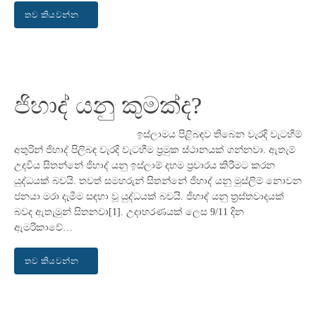
තව කියවන්න
ජිහාද් යනු කුමක්ද?
ඉස්ලාමය පිළිබඳව තිබෙන වැරදි වැටහීම්
අතුරින් ජිහාද් පිලිබඳ වැරදි වැටහීම ප්‍රමුක ස්ථානයක් ගන්නවා. ඇතැම්
උදවිය සිතන්නේ ජිහාද් යනු ඉස්ලාම් දහම ප්‍රචාරය කිරීමට කරන
යුද්ධයක් බවයි. තවත් සමහරුන් සිතන්නේ ජිහාද් යනු මුස්ලිම් නොවන
ජනයා මරා දැමීම සඳහා වූ යුද්ධයක් බවයි. ජිහාද් යනු ත්‍රස්තවාදයක්
බවද ඇතැමුන් සිතනවා[1]. උදාහරණයක් ලෙස 9/11 දින
ඇමරිකාවේ…
තව කියවන්න