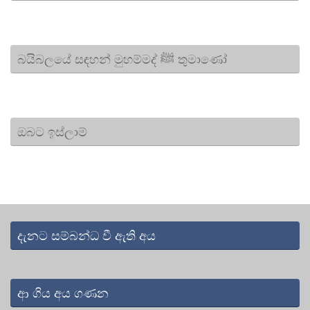
බයිබලයේ සඳහන් මුහම්මද් ﷺ තුමාණෝ
ඔබට ඉස්ලාම්
දැනට සම්බන්ධ වී ඇති අය
ආ ගිය අය ගණන