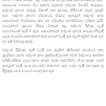
මාධ්‍යයේද බොහෝ විට දක්නට ඇත්තේ ඉස්ලාම් විරෝධී කරුණුය.
ඉස්ලාම් දහමේ කරුණු විකෘති කර ප්‍රචාරය කිරීමටත් ඔවුන් පුරුදුවී
ඇත. ඉස්ලාම් දහමේ වර්ධනයට විරුද්ධ ඇතැමුන් ඉස්ලාම් දහම
කෙසේහෝ විවේචනය කර එම වර්ධනය නවත්වීමටද උත්සහ දරයි.
මොවුන්ගේ ප්‍රචාරය නිසාද මින්සුන් තුළ ඉස්ලාම් පිලිබඳ වැරදි
අවබෝධයක් ඇති වී ඇත. කෙසේනමුත් ඉස්ලාම් දහමේ කරුණු නිවැරදි
ලෙස අවබෝධ කරගන්නේ නම් මෙවන් වැරදි මත ඔවුන් තුළින් ඉවත් වන
බව අපි විශ්වාස කරමු.
ඉස්ලාම් පිළිබඳව ඇති වැරදි මත අතුරින් කිහිපයක් සමාජයේ ඉතා
ප්‍රචලිතය. එනම් ඉස්ලාම් දහම ත්‍රස්තවාදී දහමක් බවත් ඉස්ලාමය කාන්තා
අයිතිවාසිකම් උල්ලංඝනය කරන බවත් සත්වයින්ට හිංසා කරන බවත්
ඇතැමුන් වැරදි ලෙස අවබෝධ කරගෙන ඇත. මෙම වැරදි මත සඳහා වූ
පිළිතුරු මෙම අංශයේ ගොනු කර ඇත.