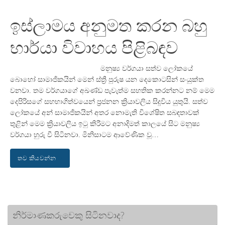
ඉස්ලාමය අනුමත කරන බහු
භාර්යා විවාහය පිළිබඳව
මනුෂ්‍ය වර්ගයා සත්ව ලෝකයේ
බොහෝ සාමාජිකයින් මෙන් ස්ත්‍රී පුරුෂ යන දෙකොටසින් සංයුක්ත
වනවා. තම වර්ගයාගේ අඛණ්ඩ පැවැත්ම සහතික කරන්නට නම් මෙම
දෙපිරිසගේ සහභාගිත්වයෙන් ප්‍රජනන ක්‍රියාවලිය සිදුවිය යුතුයි. සත්ව
ලෝකයේ අන් සාමාජිකයින් අතර නොමැති විශේෂිත සබඳතාවක්
තුළින් මෙම ක්‍රියාවලිය ඉටු කිරීමට අනාදිමත් කාලයේ සිට මනුෂ්‍ය
වර්ගයා හුරු වී සිටිනවා. මිනිසාටම ආවේණික වූ…
තව කියවන්න
නිර්මාණකරුවෙකු සිටිනවාද?