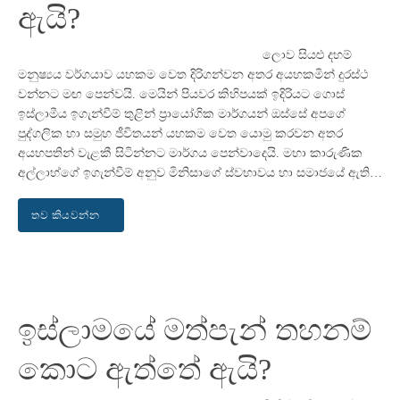
ඇයි?
ලොව සියළු දහම්
මනුෂ්‍යය වර්ගයාව යහකම වෙත දිරිගන්වන අතර අයහකමින් දුරස්ථ
වන්නට මඟ පෙන්වයි. මෙයින් පියවර කිහිපයක් ඉදිරියට ගොස්
ඉස්ලාමීය ඉගැන්වීම් තුළින් ප්‍රායෝගික මාර්ගයන් ඔස්සේ අපගේ
පුද්ගලික හා සමුහ ජීවිතයන් යහකම වෙත යොමු කරවන අතර
අයහපතින් වැළකී සිටින්නට මාර්ගය පෙන්වාදෙයි. මහා කාරුණික
අල්ලාහ්ගේ ඉගැන්වීම් අනුව මිනිසාගේ ස්වභාවය හා සමාජයේ ඇති…
තව කියවන්න
ඉස්ලාමයේ මත්පැන් තහනම්
කොට ඇත්තේ ඇයි?