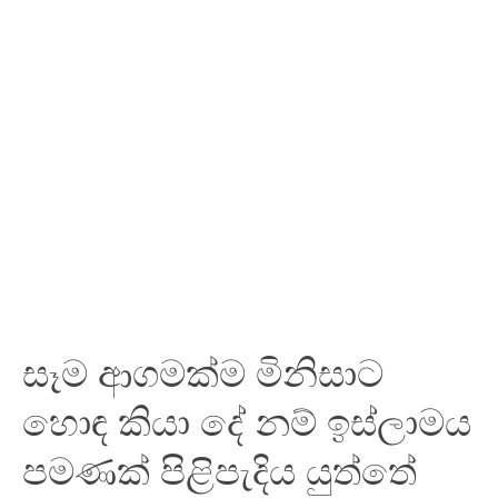
සෑම ආගමක්ම මිනිසාට
හොඳ කියා දේ නම් ඉස්ලාමය
පමණක් පිළිපැදිය යුත්තේ