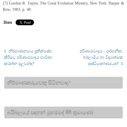
[7] Gordon R. Taylor, The Great Evolution Mystery, New York: Harper &
Row, 1983, p. 48.
නිර්මාණන්‍යාය ප්‍රතික්ෂේප
පරිණාමවාදය – දාර්ශනික,
කිරීමට පරිණාමවාදය භාවිතා
ඉස්‌ලාමීය හා විද්‍යාත්මක
කරන්න පුලුවන්ද?
දෘෂ්ටිකෝණයෙන්
නිර්මාණකරුවෙකු සිටිනවාද?
බයිබලයේ සඳහන් මුහම්මද් ﷺ තුමාණෝ