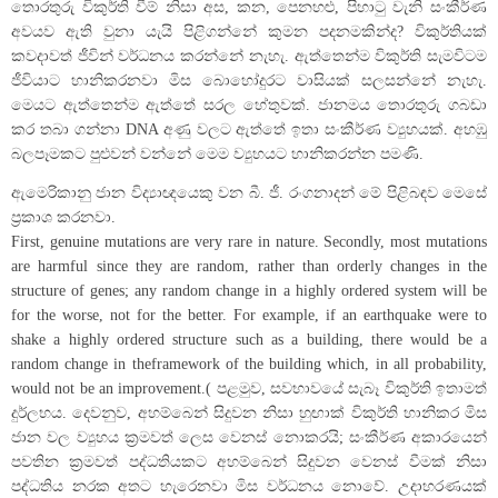
තොරතුරු විකුර්ති වීම් නිසා අස, කන, පෙනහළු, පිහාටු වැනි සංකීර්ණ
අවයව ඇති වුනා යැයි පිළිගන්නේ කුමන පදනමකින්ද? විකුර්තියක්
කවදාවත් ජීවින් වර්ධනය කරන්නේ නැහැ. ඇත්තෙන්ම විකුර්ති සැමවිටම
ජීවියාට හානිකරනවා මිස බොහෝදුරට වාසියක් සලසන්නේ නැහැ.
මෙයට ඇත්තෙන්ම ඇත්තේ සරල හේතුවක්. ජානමය තොරතුරු ගබඩා
කර තබා ගන්නා DNA අණු වලට ඇත්තේ ඉතා සංකීර්ණ ව්‍යුහයක්. අහඹු
බලපෑමකට පුළුවන් වන්නේ මෙම ව්‍යුහයට හානිකරන්න පමණි.
ඇමෙරිකානු ජාන විද්‍යාඥයෙකු වන බී. ජී. රංගනාදන් මේ පිළිබඳව මෙසේ
ප්‍රකාශ කරනවා.
First, genuine mutations are very rare in nature. Secondly, most mutations
are harmful since they are random, rather than orderly changes in the
structure of genes; any random change in a highly ordered system will be
for the worse, not for the better. For example, if an earthquake were to
shake a highly ordered structure such as a building, there would be a
random change in theframework of the building which, in all probability,
would not be an improvement.( පළමුව, සවභාවයේ සැබෑ විකුර්ති ඉතාමත්
දුර්ලභය. දෙවනුව, අහම්බෙන් සිදුවන නිසා හුඟාක් විකුර්ති හානිකර මිස
ජාන වල ව්‍යුහය ක්‍රමවත් ලෙස වෙනස් නොකරයි; සංකීර්ණ අකාරයෙන්
පවතින ක්‍රමවත් පද්ධතියකට අහම්බෙන් සිදුවන වෙනස් වීමක් නිසා
පද්ධතිය නරක අතට හැරෙනවා මිස වර්ධනය නොවේ. උදාහරණයක්