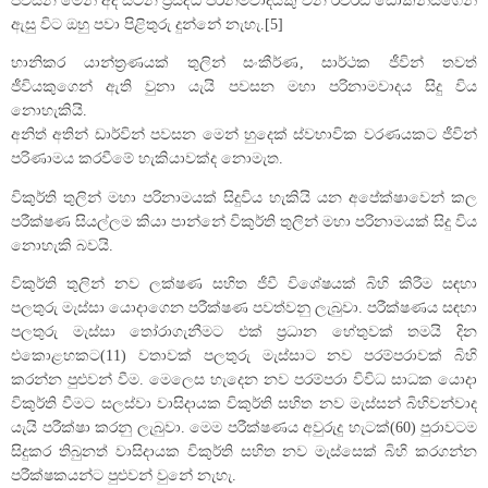
පවසන මෙන් අද සිටින ප්‍රසිද්ධ පරිනමවාදියකු වන රිචර්ඩ් ඩොකින්ස්ගෙන්
ඇසු විට ඔහු පවා පිළිතුරු දුන්නේ නැහැ.[5]
හානිකර යාන්ත්‍රණයක් තුලින් සංකීර්ණ, සාර්ථක ජීවින් තවත්
ජීවියකුගෙන් ඇති වුනා යැයි පවසන මහා පරිනාමවාදය සිදු විය
නොහැකියි.
අනිත් අතින් ඩාර්වින් පවසන මෙන් හුදෙක් ස්වභාවික වරණයකට ජීවින්
පරිණාමය කරවීමේ හැකියාවක්ද නොමැත.
විකුර්ති තුලින් මහා පරිනාමයක් සිදුවිය හැකියි යන අපේක්ෂාවෙන් කල
පරීක්ෂණ සියල්ලම කියා පාන්නේ විකුර්ති තුලින් මහා පරිනාමයක් සිදු විය
නොහැකි බවයි.
විකුර්ති තුලින් නව ලක්ෂණ සහිත ජීවී විශේෂයක් බිහි කිරීම සඳහා
පලතුරු මැස්සා යොදාගෙන පරීක්ෂණ පවත්වනු ලැබුවා. පරීක්ෂණය සඳහා
පලතුරු මැස්සා තෝරාගැනීමට එක් ප්‍රධාන හේතුවක් තමයි දින
එකොළහකට(11) වතාවක් පලතුරු මැස්සාට නව පරම්පරාවක් බිහි
කරන්න පුළුවන් වීම. මෙලෙස හැදෙන නව පරම්පරා විවිධ සාධක යොදා
විකුර්ති වීමට සලස්වා වාසිදායක විකුර්ති සහිත නව මැස්සන් බිහිවන්වාද
යැයි පරීක්ෂා කරනු ලැබුවා. මෙම පරීක්ෂණය අවුරුදු හැටක්(60) පුරාවටම
සිදුකර තිබුනත් වාසිදායක විකුර්ති සහිත නව මැස්සෙක් බිහි කරගන්න
පරීක්ෂකයන්ට පුළුවන් වුනේ නැහැ.