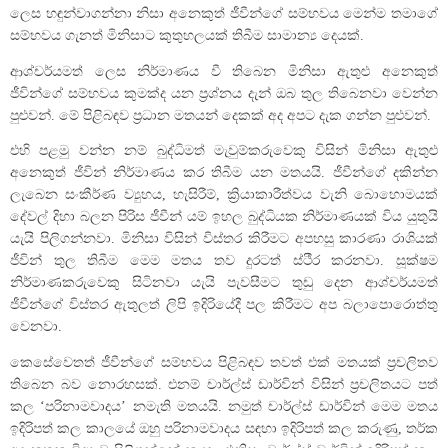
ලෙස හඳුන්වාගන්නා නිසා අනෙකුත් ජීවීන්ගේ සම්භවය මෙන්ම තමාගේ
සම්භවය ගැනත් මිනිසාට කුතුහලයක් තිබීම සාමාන්‍ය දෙයක්.
ආශ්චර්යමත් ලෙස නිර්මාණය වී තිබෙන මිනිසා ඇතුළු අනෙකුත්
ජීවින්ගේ සම්භවය කුමක්ද යන ප්‍රශ්නය දැන් ඔබ තුල තිබෙනවා වෙන්න
පුළුවන්. මේ පිළිබඳව ප්‍රධාන මතයන් දෙකක් අද අපට දැක ගන්න පුළුවන්.
එහි පළමු වන්න නම් බුද්ධිමත් මැවුම්කරුවෙකු විසින් මිනිසා ඇතුළු
අනෙකුත් ජීවින් නිර්මාණය කර තිබීම යන මතයයි. ජීවීන්ගේ දකින්න
ලැබෙන සංකීර්ණ ව්‍යුහය, හැසිරීම්, ක්‍රියාකාරීත්වය වැනි බොහොමයක්
දේවල් දිහා බලන පිරිස ජීවීන් යම් ඉහල බුද්ධියක නිර්මාණයක් විය යුතුයි
යැයි පිලිගන්නවා. මිනිසා විසින් විස්තර කිරීමට අපහසු කාරණා රාශියක්
ජීවින් තුල තිබීම මෙම මතය තව දුරටත් ස්ථීර කරනවා. සූක්ෂම
නිර්මාණකරුවෙකු සිටිනවා යැයි පැවසීමට තුඩු දෙන ආශ්චර්යමත්
ජීවීන්ගේ විස්තර ඇතුලත් ලිපි ඉදිරියේදී පල කිරීමට අප බලාපොරොත්තු
වෙනවා.
කෙසේවෙතත් ජීවීන්ගේ සම්භවය පිළිබඳව තවත් එක් මතයක් ප්‍රචලිතව
තිබෙන බව නොරහසක්. එනම් චාර්ල්ස් ඩාර්වින් විසින් ප්‍රචලිතයට පත්
කල ‘පරිනාමවාදය’ නමැති මතයයි. නමුත් චාර්ල්ස් ඩාර්වින් මෙම මතය
ඉදිරිපත් කල කාලයේ ඔහු පරිනාමවාදය සඳහා ඉදිරිපත් කල කරුණු, තර්ක