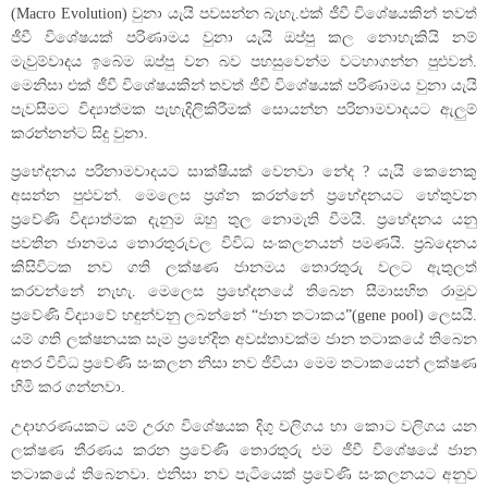
(Macro Evolution) වුනා යැයි පවසන්න බැහැ.එක් ජීවී විශේෂයකින් තවත්
ජීවී විශේෂයක් පරිණාමය වුනා යැයි ඔප්පු කල නොහැකියි නම්
මැවුම්වාදය ඉබේම ඔප්පු වන බව පහසුවෙන්ම වටහාගන්න පුළුවන්.
මෙනිසා එක් ජීවී විශේෂයකින් තවත් ජීවී විශේෂයක් පරිණාමය වුනා යැයි
පැවසීමට විද්‍යාත්මක පැහැදිලිකිරීමක් සොයන්න පරිනාමවාදයට ඇලුම්
කරන්නන්ට සිදු වුනා.
ප්‍රභේදනය පරිනාමවාදයට සාක්ෂියක් වෙනවා නේද ? යැයි කෙනෙකු
අසන්න පුළුවන්. මෙලෙස ප්‍රශ්න කරන්නේ ප්‍රභේදනයට හේතුවන
ප්‍රවේණි විද්‍යාත්මක දැනුම ඔහු තුල නොමැති වීමයි. ප්‍රභේදනය යනු
පවතින ජානමය තොරතුරුවල විවිධ සංකලනයන් පමණයි. ප්‍රබ්දෙනය
කිසිවිටක නව ගති ලක්ෂණ ජානමය තොරතුරු වලට ඇතුලත්
කරවන්නේ නැහැ. මෙලෙස ප්‍රභේදනයේ තිබෙන සීමාසහිත රාමුව
ප්‍රවේණි විද්‍යාවේ හඳුන්වනු ලබන්නේ “ජාන තටාකය”(gene pool) ලෙසයි.
යම් ගති ලක්ෂනයක සෑම ප්‍රභේදිත අවස්තාවක්ම ජාන තටාකයේ තිබෙන
අතර විවිධ ප්‍රවේණි සංකලන නිසා නව ජීවියා මෙම තටාකයෙන් ලක්ෂණ
හිමි කර ගන්නවා.
උදාහරණයකට යම් උරග විශේෂයක දිගු වලිගය හා කොට වලිගය යන
ලක්ෂණ තීරණය කරන ප්‍රවේණි තොරතුරු එම ජීවී විශේෂයේ ජාන
තටාකයේ තිබෙනවා. එනිසා නව පැටියෙක් ප්‍රවේණි සංකලනයට අනුව