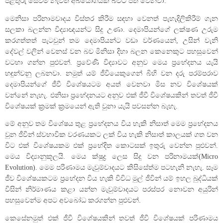
පිළිතුරු සෙවීම නැවත අබියෝගයක් බවට පත් වෙනවා.
මෙනිසා පරිනාමවාදය විස්තර කිරීම සඳහා වෙනත් පැහැදිලිකිරීම් ගැන
සලකා බලන්න විද්‍යාඥයන්ට සිදු උණා. දෙමාපියන්ගේ ලක්ෂණ උරුම
කරගත්තත් පැටවුන් තම දෙමාපියන්ට වඩා වර්ණයෙන්, උසින් වැනි
දේවල් වලින් වෙනස් වන බව මිනිසා දිහා බලන කෙනෙකුට පහසුවෙන්
වටහා ගන්න පුළුවන්. ප්‍රවේණි විද්‍යාවට අනුව මෙය ප්‍රභේදනය යැයි
හඳුන්වනු ලබනවා. නමුත් යම් ජීවියෙකුගෙන් බිහි වන දරු පරම්පරාව
දෙමාපියන්ගේ ජීවී විශේෂයටම අයත් වෙනවා මිස නව විශේෂයක්
වන්නේ නැහැ. එනිසා ප්‍රභේදනයට අනුව එක් ජීවී විශේෂයකින් තවත් ජීවී
විශේෂයක් ක්‍රමක් ක්‍රමයෙන් ඇති වුනා යැයි පවසන්න බැහැ.
මේ අනුව තම විශේෂය තුළ ප්‍රභේදනය විය හැකි නිසාත් මෙම ප්‍රභේදනය
වුන ජීවින් ස්වභාවික වරණයකට ලක් විය හැකි නිසාත් කාලයක් ගත වන
විට එක් විශේෂයකම එක් ප්‍රභේදිත කොටසක් ඉතුරු වෙන්න පුළුවන්.
මෙය විද්‍යානුකූලයි. මෙය ක්ෂුද්‍ර ලෙස සිදු වන පරිනාමයක්(Micro
Evolution). මෙම පරිණාමය මැවුම්වාදයට කිසිසේත්ම පටහැනි නැහැ. සෑම
ජීව විශේෂයකටම ප්‍රභේදන විය හැකි විවිධ මුල් ජීවින් යම් ඉහල බුද්ධියක්
විසින් නිර්මාණය කළා යන්න මැවුම්වාදයට පරස්පර නොවන අයුරින්
පහසුවෙන්ම අපට අවබෝධ කරගන්න පුළුවන්.
කෙසේනමුත් එක් ජීවී විශේෂයකින් තවත් ජීවී විශේෂයක් පරිණාමය