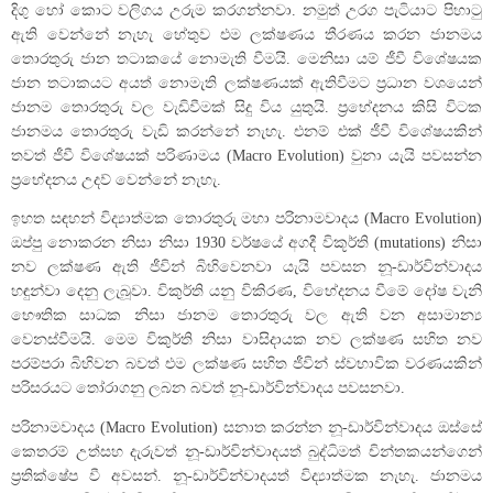
දිගු හෝ කොට වලිගය උරුම කරගන්නවා. නමුත් උරග පැටියාට පිහාටු
ඇති වෙන්නේ නැහැ හේතුව එම ලක්ෂණය තීරණය කරන ජානමය
තොරතුරු ජාන තටාකයේ නොමැති වීමයි. මෙනිසා යම් ජීවී විශේෂයක
ජාන තටාකයට අයත් නොමැති ලක්ෂණයක් ඇතිවීමට ප්‍රධාන වශයෙන්
ජානම තොරතුරු වල වැඩිවීමක් සිදු විය යුතුයි. ප්‍රභේදනය කිසි විටක
ජානමය තොරතුරු වැඩි කරන්නේ නැහැ. එනම් එක් ජීවී විශේෂයකින්
තවත් ජීවී විශේෂයක් පරිණාමය (Macro Evolution) වුනා යැයි පවසන්න
ප්‍රභේදනය උදව් වෙන්නේ නැහැ.
ඉහත සඳහන් විද්‍යාත්මක තොරතුරු මහා පරිනාමවාදය (Macro Evolution)
ඔප්පු නොකරන නිසා නිසා 1930 වර්ෂයේ අගදී විකූර්ති (mutations) නිසා
නව ලක්ෂණ ඇති ජීවින් බිහිවෙනවා යැයි පවසන නූ-ඩාර්වින්වාදය
හඳුන්වා දෙනු ලැබූවා. විකුර්ති යනු විකිරණ, විභේදනය වීමේ දෝෂ වැනි
භෞතික සාධක නිසා ජානම තොරතුරු වල ඇති වන අසාමාන්‍ය
වෙනස්වීමයි. මෙම විකුර්ති නිසා වාසිදායක නව ලක්ෂණ සහිත නව
පරම්පරා බිහිවන බවත් එම ලක්ෂණ සහිත ජීවින් ස්වභාවික වරණයකින්
පරිසරයට තෝරාගනු ලබන බවත් නූ-ඩාර්වින්වාදය පවසනවා.
පරිනාමවාදය (Macro Evolution) සනාත කරන්න නූ-ඩාර්වින්වාදය ඔස්සේ
කෙතරම් උත්සහ දැරුවත් නූ-ඩාර්වින්වාදයත් බුද්ධිමත් චින්තකයන්ගෙන්
ප්‍රතික්ෂේප වී අවසන්. නූ-ඩාර්වින්වාදයත් විද්‍යාත්මක නැහැ. ජානමය