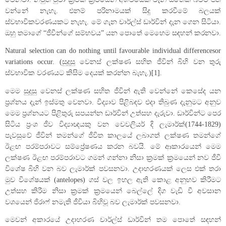
වන්නේ නැහැ. එනම් පරිනාමයක් සිදු කරවීමේ බලයක්
ස්වභාවිකවරණයකට නැහැ. මේ ගැන චාර්ල්ස් ඩාර්වින් දැන ගෙන සිටියා.
ඔහු තමාගේ “ජීවීන්ගේ සම්භවය” යන පොතේ මෙහෙම සඳහන් කරනවා.
Natural selection can do nothing until favourable individual differencesor
variations occur. (සුදුසු වෙනස් ලක්ෂණ සහිත ජීවින් බිහි වන තුරු
ස්වභාවික වරණයට කිසිම දෙයක් කරන්න බැහැ.)[1].
මෙම සුදුසු වෙනස් ලක්ෂණ සහිත ජීවින් ඇති වෙන්නේ කෙසේද යන
ප්‍රශ්නය දැන් ඉස්මතු වෙනවා. විද්‍යාව පිළිබඳව එදා තිබුණ දැනුමට අනුව
මෙම ප්‍රශ්නයට පිළිතුරු සපයන්න ඩාර්වින් උත්සහ දැරුවා. ඩාර්වින්ට පෙර
සිටිය ප්‍රංශ ජීව විද්‍යාඥයකු වන චෙවලියර් දි ලැමාර්ක්(1744-1829)
පැවසුවේ ජීවින් තමන්ගේ ජීවිත කාලයේ ලබාගත් ලක්ෂණ තමන්ගේ
ඊළඟ පරම්පරාවට සම්ප්‍රේෂණය කරන බවයි. මේ ආකාරයෙන් මෙම
ලක්ෂණ ඊළඟ පරම්පරාවට ගමන් ගන්නා නිසා ක්‍රමක් ක්‍රමයෙන් නව ජීවී
විශේෂ බිහි වන බව ලැමාර්ක් පවසනවා. උදාහරණයක් ලෙස එක් තරා
මුව විශේෂයක් (antelopes) ගස් වල ඉහල ඇති කොළ අනුභව කිරීමට
උත්සහ කිරීම නිසා ක්‍රමක් ක්‍රමයෙන් බෙල්ලේ දිග වැඩි වී අවසාන
වශයෙන් ජිරාෆ් නමැති ජීවියා බිහිවූ බව ලැමාර්ක් පවසනවා.
මෙවන් අකාරයේ උදාහරණ චාර්ල්ස් ඩාර්වින් තම පොතේ සඳහන්