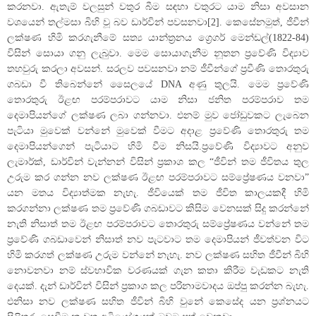
කරනවා. ඇතැම් වලසුන් වතුර බීම සඳහා වතුරට යාම නිසා අවසාන
වශයෙන් තල්මසා බිහි වූ බව ඩාර්වින් පවසනවා[2]. කෙසේනමුත්, ජීවීන්
ලක්ෂණ හිමි කරගැනීමේ සත්‍ය යාන්ත්‍රනය ග්‍රෙගර් මෙන්ඩල්(1822-84)
විසින් සොයා ගනු ලැබුවා. මෙම සොයාගැනීම නූතන ප්‍රවේණි විද්‍යාව
තහවුරු කරලා අවසන්. සරලව පවසනවා නම් ජීවීන්ගේ ප්‍රවීණි තොරතුරු
ගබඩා වී තිබෙන්නේ සෛලයේ DNA අණු තුලයි. මෙම ප්‍රවේණි
තොරතුරු ඊළඟ පරම්පරාවට යාම නිසා ජනිත පරම්පරාව තම
දෙමාපියන්ගේ ලක්ෂණ ලබා ගන්නවා. එනම් මුව ජෝඩුවකට ලැබෙන
පැටියා මුවෙක් වන්නේ මුවෙක් වීමට අදාළ ප්‍රවේණි තොරතුරු තම
දෙමාපියන්ගෙන් පැටියාට හිමි වීම නිසයි.ප්‍රවේණි විද්‍යාවට අනුව
ලැමාර්ක්, ඩාර්වින් වැන්නන් විසින් ප්‍රකාශ කල “ජීවින් තම ජීවිතය තුල
උරුම කර ගන්න නව ලක්ෂණ ඊළඟ පරම්පරාවට සම්ප්‍රේෂණය වනවා”
යන මතය විද්‍යාත්මක නැහැ. ජීවියෙක් තම ජීවිත කාලයකදී හිමි
කරගන්නා ලක්ෂණ තම ප්‍රවේණි ගබඩාවට කිසිම වෙනසක් සිදු කරන්නේ
නැති නිසාත් තම ඊළඟ පරම්පරාවට තොරතුරු සම්ප්‍රේෂණය වන්නේ තම
ප්‍රවේණි ගබඩාවෙන් නිසාත් නව පැටවාට තම දෙමාපියන් ජීවත්වන විට
හිමි කරගත් ලක්ෂණ උරුම වන්නේ නැහැ. නව ලක්ෂණ සහිත ජීවීන් බිහි
නොවනවා නම් ස්වභාවික වරණයක් ගැන කතා කිරීම වැඩකට නැති
දෙයක්. දැන් ඩාර්වින් විසින් ප්‍රකාශ කල පරිනාමවාදය ඔප්පු කරන්න බැහැ.
එනිසා නව ලක්ෂණ සහිත ජීවින් බිහි වුනේ කෙසේද යන ප්‍රශ්නයට