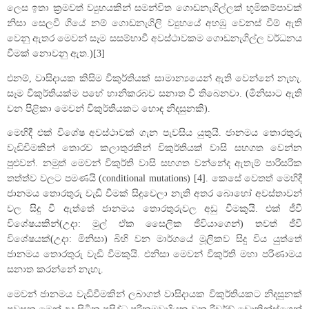
ලෙස ඉතා ක්‍රමවත් ව්‍යුහයකින් සමන්විත ගොඩනැගිල්ලක් භූමිකම්පාවක්
නිසා සෙලවී ගියේ නම් ගොඩනැගිලි ව්‍යුහයේ අහඹු වෙනස් වීම් ඇති
වෙනු ඇතර මෙවන් සෑම සසම්භාවී අවස්ථාවකම ගොඩනැගිල්ල වර්ධනය
වීමක් නොවනු ඇත.)[3]
එනම්, වාසිදායක කිසිම විකුර්තියක් සාමාන්‍යයෙන් ඇති වෙන්නේ නැහැ.
සෑම විකුර්තියක්ම පහේ හානිකරබව සනාත වී තිබෙනවා. (මිනිසාට ඇති
වන පිළිකා මෙවන් විකුර්තියකට හොඳ නිදසුනකි).
මෙහිදී එක් විශේෂ අවස්ථාවක් ගැන පැවසිය යුතුයි. ජානමය තොරතුරු
වැඩිවීමකින් තොරව කලාතුරකින් විකුර්තියක් වාසි සහගත වෙන්න
පුළුවන්. නමුත් මෙවන් විකුර්ති වාසි සහගත වන්නේද ඇතැම් පාරිසරික
තත්ත්ව වලට පමණයි (conditional mutations) [4]. කෙසේ වෙතත් මෙහිදී
ජානමය තොරතුරු වැඩි වීමක් සිදුවෙලා නැති අතර බොහෝ අවස්තාවන්
වල සිදු වී ඇත්තේ ජානමය තොරතුරුවල අඩු වීමකුයි. එක් ජීවී
විශේෂයකින්(උදා: මුල් ඒක සෛලික ජීවියාගෙන්) තවත් ජීවී
විශේෂයක්(උදා: මිනිසා) බිහි වන මාර්ගයේ මූලිකව සිදු විය යුත්තේ
ජානමය තොරතුරු වැඩි වීමකුයි. එනිසා මෙවන් විකුර්ති මහා පරිණාමය
සනාත කරන්නේ නැහැ.
මෙවන් ජානමය වැඩිවීමකින් ලබාගත් වාසිදායක විකුර්තියකට නිදසුනක්