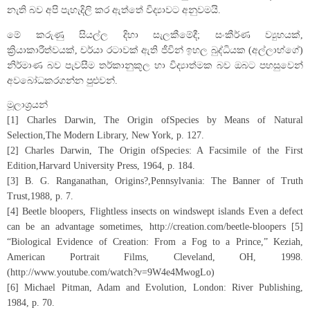
නැති බව අපි පැහැදිලි කර ඇත්තේ විද්‍යාවට අනුවමයි.
මේ කරුණු සියල්ල දිහා සැලකීමේදී; සංකීර්ණ ව්‍යුහයක්,
ක්‍රියාකාරීත්වයක්, චර්යා රටාවක් ඇති ජීවින් ඉහල බුද්ධියක (අල්ලාහ්ගේ)
නිර්මාණ බව පැවසීම තර්කානුකූල හා විද්‍යාත්මක බව ඔබට පහසුවෙන්
අවබෝධකරගන්න පුළුවන්.
මූලාශ්‍රයන්
[1] Charles Darwin, The Origin ofSpecies by Means of Natural
Selection,The Modern Library, New York, p. 127.
[2] Charles Darwin, The Origin ofSpecies: A Facsimile of the First
Edition,Harvard University Press, 1964, p. 184.
[3] B. G. Ranganathan, Origins?,Pennsylvania: The Banner of Truth
Trust,1988, p. 7.
[4] Beetle bloopers, Flightless insects on windswept islands Even a defect
can be an advantage sometimes, http://creation.com/beetle-bloopers [5]
“Biological Evidence of Creation: From a Fog to a Prince,” Keziah,
American Portrait Films, Cleveland, OH, 1998.
(http://www.youtube.com/watch?v=9W4e4MwogLo)
[6] Michael Pitman, Adam and Evolution, London: River Publishing,
1984, p. 70.