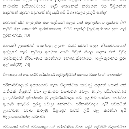
කැමැත්ත (පරිනාමවාදය) දෙවි කෙනෙක් කරගෙන එය පිළිගන්න
හදන්නේ කුමන පදනමකින්ද යැයි අපි සිතා බැලිය යුතුයි නේද?
තමාගේ ස්ව කැමැත්ත තම දෙවියන් ලෙස ගත් තැනැත්තාව දැක්කෙහිද?
නුඹට ඔහු කෙරෙහි ආරක්ෂකයකු වීමට හැකිද? [අල්-කුරානය සූරා අල්
ෆුර්කාන්(25):43]
ජනයනි උපමාවක් පෙන්වනු ලැබේ. එයට සවන් දෙනු. නියතවශයෙන්
අල්ලාහ් හැර, නුඹලා අයැදින අයට ඔවුන් සියලු දෙනා එක් වුවද
මැස්සකුවත් නිර්මාණය කරන්නට නොහැක්කේමය. [අල්-කුරානය සූරා
අල් හජ්(22): 73]
විද්‍යාඥයෝ කෙතරම් පරීක්ෂණ පැවැත්වුවත් සත්‍යය වසන්නේ කෙසේද?
පරිනාමවාදයේ අසත්‍යතාව ගැන විද්‍යාත්මක කරුණු සඳහන් පොත් පත්
රාශියක් තිබුනත් ඒවා ලංකාවේ සමාජගත වෙලා නැහැ. පරිනාමවාදය
ඉගැන්වීමේදී ප්‍රතික්ෂේප වූ ලැමාර්ක්වාදය පවා සුලබව භාවිතා කරන්න
ඇතැම් ගුරුවරු පුරුදු වෙලා ඉන්නවා. පරිනාමවාදය යැයි පවසමින්
උගන්වන ව්‍යාජ කරුණු පිළිබඳව තවත් ලිපි පල කරන්න අපි
බලාපොරොත්තු වෙනවා.
ජීවියෙක් තවත් ජීවියෙකුගෙන් පරිණාමය වුනා යැයි පැවසීම විද්‍යාත්මක