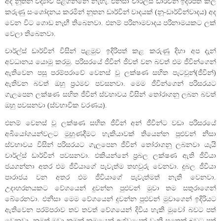
අද නූතන විද්‍යාව පිළිගන්නේ නැහැ. එනිසා චාර්ල්ස් ඩාර්වින් ඉදිරිපත් කල
කරුණු සංශෝදනය කරමින් නූතන ඩාර්වින් වාදයක් (නූ-ඩාර්වින්වාදය) අද
වෙන විට ගොඩ නැඟී තිබෙනවා. එනම් පරිනාමවාදය පරිනාමයකට ලක්
වෙලා තිබෙනවා.
චාර්ල්ස් ඩාර්වින් විසින් පළමුව ඉදිරිපත් කළ කරුණු දිහා අප දැන්
අවධානය යොමු කරමු. පරිසරයේ ජීවින් ජීවත් වන බවත් එම ජීවින්ගෙන්
ඇතිවෙන පසු පරම්පරාවේ වෙනස් වූ ලක්ෂණ සහිත පැටවුන්(ජීවින්)
ඇතිවන බවත් ඔහු ප්‍රථමව පවසනවා. මෙම ජීවින්ගෙන් පරිසරයට
ගැලපෙන ලක්ෂණ සහිත ජීවින් ස්වභාවය විසින් තෝරාගනු ලබන බවත්
ඔහු පවසනවා (ස්වභාවික වරණය).
එනම් වෙනස් වූ ලක්ෂණ සහිත ජීවින් අන් ජීවීන්ට වඩා පරිසරයේ
අබියෝගයන්වලට මුහුණදීමට හැකියාවක් තියෙන්න පුළුවන් නිසා
ස්වභාවය විසින් පරිසරයට ගැලපෙන ජීවින් තෝරාගනු ලබනවා යැයි
චාර්ල්ස් ඩාර්වින් පවසනවා. එකියන්නේ ප්‍රබල ලක්ෂණ ඇති ජීවියා
ජයගන්නා අතර එම ජීවියාගේ පැවැත්ම තහවුරු වෙනවා. දුබල ජීවියා
පාරාජය වන අතර එම ජීවියාගේ පැවැත්මත් නැති වෙනවා.
උදාහරනයකට වේගයෙන් දුවන්න පුළුවන් මුවා තම සතුරාගෙන්
බේරෙනවා. එනිසා මෙම වේගයෙන් දුවන්න පුළුවන් මුවාගෙන් ඉදිරියට
ඇතිවෙන පරම්පරාව තව තවත් වේගයෙන් දිවිය හැකි මුවෝ බවට පත්
වෙනවා. නමුත් මුවා ක්‍රමක් ක්‍රමයෙන් අශ්වයෙක් වැනි සතෙක් බවට පත්