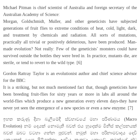
Michael Pitman is chief scientist of Australia and foreign secretary of the
Australian Academy of Science:
Morgan, Goldschmidt, Muller, and other geneticists have subjected
generations of fruit flies to extreme conditions of heat, cold, light, dark,
and treatment by chemicals and radiation. All sorts of mutations,
practically all trivial or positively deleterious, have been produced. Man-
made evolution? Not really: Few of the geneticists’ monsters could have
survived outside the bottles they were bred in. In practice, mutants die, are
sterile, or tend to revert to the wild type. [6]
Gordon Rattray Taylor is an evolutionist author and chief science advisor
for the BBC:
It is a striking, but not much mentioned fact that, though geneticists have
been breeding fruit-flies for sixty years or more in labs all around the
world-flies which produce a new generation every eleven days-they have
never yet seen the emergence of a new species or even a new enzyme. [7]
ඉහත කරුණු දිහා බැලීමේදී ස්වභාවයේ මහා පරිණාමය (Macro
Evolution) නම් දෙයක් නොමැති බවත් එය හුදෙක්ම මිනිස් කල්පනයක්
බවත් ඔබට වටහා ගන්න පුළුවන්. නමුත් මහා පරිනාමවාදය දෙවි
කෙනෙක් ලෙස පිළිගන්නා උදවිය නැතුවා නොවේ. තමන්ගේ ස්ව