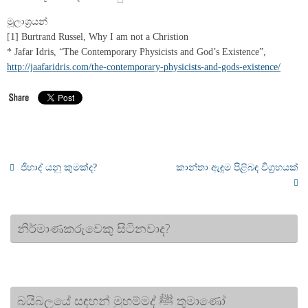
මූලාශ්‍රයන්
[1] Burtrand Russel, Why I am not a Christion
* Jafar Idris, “The Contemporary Physicists and God’s Existence”,
http://jaafaridris.com/the-contemporary-physicists-and-gods-existence/
ජිහාද් යනු කුමක්ද?
කාන්තා ඇඳුම පිළිබඳ විග්‍රහයක්
නිර්මාණකරුවෙකු සිටිනවාද?
බයිබලයේ සඳහන් මුහම්මද් ﷺ තුමාණෝ