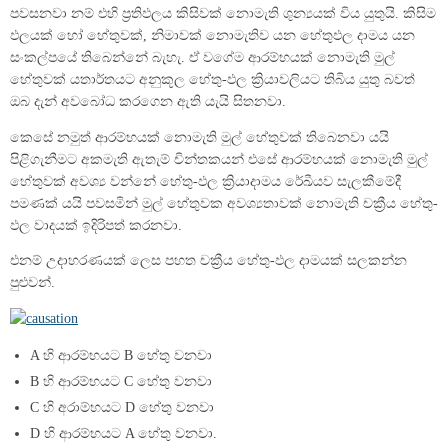
පවසනවා නම් එහි ප්‍රතිඵලය කිසිවක් නොමැති ශුන්‍යයක් විය යුතුයි. කිසිම
ඵලයක් හෝ හේතුවක්, නිමාවක් නොමැතිව යන හේතුඵල දාමය යන
සංකල්පයේ තිබෙන්නේ බැහැ. ඒ වගේම ආරම්භයක් නොමැති මුල්
හේතුවක් යතාර්තයට අනුකූල හේතු-ඵල ක්‍රියාවලියට තිබිය යුතු බවත්
ඔබ දැන් අවබෝධ කරගෙන ඇති යැයි සිතනවා.
කෙසේ නමුත් ආරම්භයක් නොමැති මුල් හේතුවක් තිබෙනවා යයි
පිළිගැනීමට අකමැති ඇතැම් චින්තකයන් එසේ ආරම්භයක් නොමැති මුල්
හේතුවක් අවශ්‍ය වන්නේ හේතු-ඵල ක්‍රියාදාමය රේඛීයව සැලකීමේදී
පමණක් යයි පවසමින් මුල් හේතුවක අවශ්‍යතාවක් නොමැති චක්‍රීය හේතු-
ඵල වාදයක් ඉදිරිපත් කරනවා.
එනම් උදාහරණයක් ලෙස පහත චක්‍රීය හේතු-ඵල දාමයක් සලකන්න
පුළුවන්.
A හි ආරම්භයට B හේතු වනවා
B හි ආරම්භයට C හේතු වනවා
C හි අරාම්භයට D හේතු වනවා
D හි ආරම්භයට A හේතු වනවා.