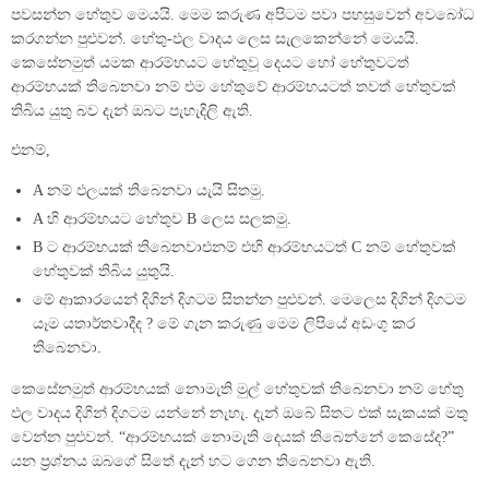
පවසන්න හේතුව මෙයයි. මෙම කරුණ අපිටම පවා පහසුවෙන් අවබෝධ
කරගන්න පුළුවන්. හේතු-ඵල වාදය ලෙස සැලකෙන්නේ මෙයයි.
කෙසේනමුත් යමක ආරම්භයට හේතුවූ දෙයට හෝ හේතුවටත්
ආරම්භයක් තිබෙනවා නම් එම හේතුවේ ආරම්භයටත් තවත් හේතුවක්
තිබිය යුතු බව දැන් ඔබට පැහැදිලි ඇති.
එනම්,
A නම් ඵලයක් තිබෙනවා යැයි සිතමු.
A හි ආරම්භයට හේතුව B ලෙස සලකමු.
B ට ආරම්භයක් තිබෙනවාඑනම් එහි ආරම්භයටත් C නම් හේතුවක්
හේතුවක් තිබිය යුතුයි.
මේ ආකාරයෙන් දිගින් දිගටම සිතන්න පුළුවන්. මෙලෙස දිගින් දිගටම
යෑම යතාර්තවාදීද ? මේ ගැන කරුණු මෙම ලිපියේ අඩංගු කර
තිබෙනවා.
කෙසේනමුත් ආරම්භයක් නොමැති මුල් හේතුවක් තිබෙනවා නම් හේතු
ඵල වාදය දිගින් දිගටම යන්නේ නැහැ. දැන් ඔබේ සිතට එක් සැකයක් මතු
වෙන්න පුළුවන්. “ආරම්භයක් නොමැති දෙයක් තිබෙන්නේ කෙසේද?”
යන ප්‍රශ්නය ඔබගේ සිතේ දැන් හට ගෙන තිබෙනවා ඇති.