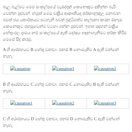
බැලු බැල්මට මෙම සංකල්පයේ වැරැද්දක් කෙනෙකුට දකින්න බැරි
වෙන්න පුළුවන්. නමුත් මෙම චක්‍රීය ආකෘතියද තර්කානුකූල නොවන
බවත් එය යතාර්තයට පටහැනි බවත් බුද්ධිමත්ව කල්පනා කරන ඕනෑම
කෙනෙකුට පහසුවෙන්ම වටහා ගන්න පුළුවන්. ඉහත සඳහන් චක්‍රීය
හේතු-ඵල දාමය නම් සංකල්පයේ ඇති දෝෂය හඳුනාගැනීමට තර්ක කිරීම
මෙසේ සිදු කරමු.
A හි ආරම්භයට B හේතු වනවා. එනම් B නොමැතිව A ඇති වන්නේ
නැහැ
B හි ආරම්භයට C හේතු වනවා. එනම් C නොමැතිව B ඇති වන්නේ
නැහැ
C හි අරාම්භයට D හේතු වනවා, එනම් D නොමැතිව C ඇති වන්නේ
නැහැ