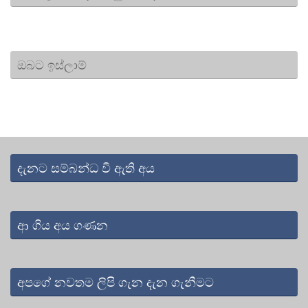
ඔබට ඉස්ලාම්
දැනට සම්බන්ධ වී ඇති අය
ආ ගිය අය ගණන
අපගේ නවතම ලිපි ගැන දැන ගැනීමට