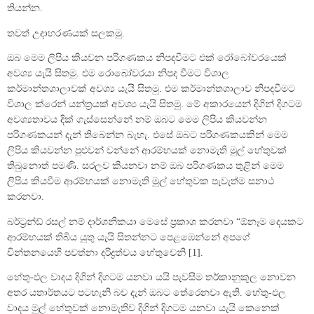
තියන්න.
තවත් උදාහරණයක් සලකමු.
ඔබ මෙම ලිපිය කියවන පරිගණකය නිපදවීමට එක් රෝබෝවරයෙක්
අවශ්‍ය යැයි සිතමු. එම රොබෝවරයා නිපද වීමට විශාල
කර්මාන්තශාලාවක් අවශ්‍ය යැයි සිතමු. එම කර්මාන්තශාලාව නිපදවීමට
විශාල ක්රෙන් යන්ත්‍රයක් අවශ්‍ය යැයි සිතමු. මේ අකාරයෙන් දිගින් දිගටම
අවශ්‍යතාවය දික් ගැස්සෙන්නේ නම් ඔබට මෙම ලිපිය කියවන්න
පරිගණකයන් දැන් තිබෙන්න බැහැ. එසේ ඔබට පරිගණකයකින් මෙම
ලිපිය කියවන්න පුළුවන් වන්නේ ආරම්භයක් නොමැති මුල් හේතුවක්
තිබුනොත් පමණි. සරලව කියනවා නම් ඔබ පරිගණකය තුළින් මෙම
ලිපිය කියවීම ආරම්භයක් නොමැති මුල් හේතුවක පැවැත්ම සනාථ
කරනවා.
බර්ට්‍රන්ඩ් රසල් නම් දාර්ශනිකයා මෙසේ ප්‍රකාශ කරනවා “ඕනෑම දෙයකට
ආරම්භයක් තිබිය යුතු යැයි සිතන්නට පෙළඹෙන්නේ අපගේ
චින්තනයෙහි පවත්නා දරිද්‍රත්වය හේතුවෙනි [1].
හේතු-ඵල වාදය දිගින් දිගටම යනවා යයි පැවසීම තර්කානුකූල නොවන
අතර යතාර්තයට පටහැනි බව දැන් ඔබට තේරෙනවා ඇති. හේතු-ඵල
වාදය මුල් හේතුවක් නොමැතිව දිගින් දිගටම යනවා යැයි කෙනෙක්