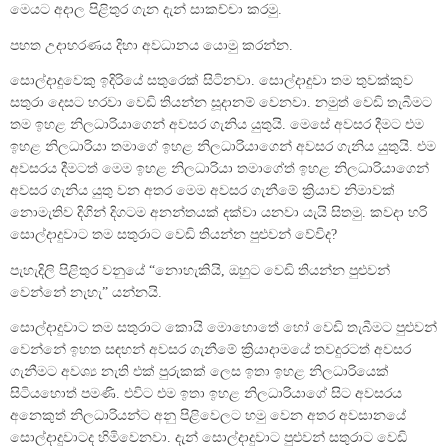
මෙයට අදාල පිළිතුර ගැන දැන් සාකච්චා කරමු.
පහත උදාහරණය දිහා අවධානය යොමු කරන්න.
සොල්දාදුවෙකු ඉදිරියේ සතුරෙක් සිටිනවා. සොල්දාදුවා තම තුවක්කුව
සතුරා දෙසට හරවා වෙඩි තියන්න සූදානම් වෙනවා. නමුත් වෙඩි තැබීමට
තම ඉහළ නිලධාරියාගෙන් අවසර ගැනිය යුතුයි. මෙසේ අවසර දීමට එම
ඉහළ නිලධාරියා තමාගේ ඉහළ නිලධාරියාගෙන් අවසර ගැනිය යුතුයි. එම
අවසරය දීමටත් මෙම ඉහළ නිලධාරියා තමාගේත් ඉහළ නිලධාරියාගෙන්
අවසර ගැනිය යුතු වන අතර මෙම අවසර ගැනීමේ ක්‍රියාව නිමාවක්
නොමැතිව දිගින් දිගටම අනන්තයක් දක්වා යනවා යැයි සිතමු. කවදා හරි
සොල්දාදුවාට තම සතුරාට වෙඩි තියන්න පුළුවන් වේවිද?
පැහැදිලි පිළිතුර වනුයේ “නොහැකියි, ඔහුට වෙඩි තියන්න පුළුවන්
වෙන්නේ නැහැ” යන්නයි.
සොල්දාදුවාට තම සතුරාට කොයි මොහොතේ හෝ වෙඩි තැබීමට පුළුවන්
වෙන්නේ ඉහත සඳහන් අවසර ගැනීමේ ක්‍රියාදාමයේ තවදුරටත් අවසර
ගැනීමට අවශ්‍ය නැති එක් පුරුකක් ලෙස ඉතා ඉහළ නිලධාරියෙක්
සිටියහොත් පමණි. එවිට එම ඉතා ඉහළ නිලධාරියාගේ සිට අවසරය
අනෙකුත් නිලධාරියන්ට අනු පිළිවෙලට හමු වෙන අතර අවසානයේ
සොල්දාදුවාටද හිමිවෙනවා. දැන් සොල්දාදුවාට පුළුවන් සතුරාට වෙඩි