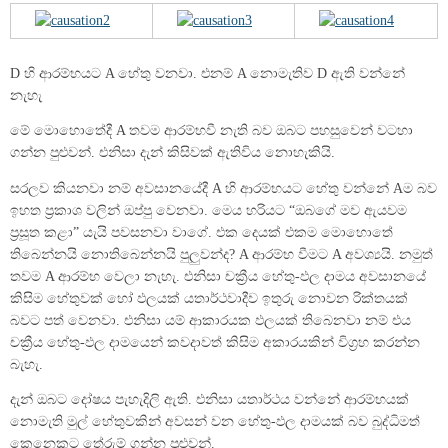
D හි ආරම්භයට A හේතු වනවා. එනම් A නොමැතිව D ඇති වන්නේ
නැහැ
මේ මොහොතේදී A තවම ආරම්භවී නැති බව ඔබට පහසුවෙන් වටහා
ගන්න පුළුවන්. එනිසා දැන් කිසිවක් ඇතිවිය නොහැකියි.
සරලව කියනවා නම් අවසානයේදී A හි ආරම්භයට හේතු වන්නේ Aම බව
ඉහත ප්‍රකාශ වලින් ඔප්පු වෙනවා. මෙය හරියට “ඔබගේ මව ඇයවම
ප්‍රසූත කළා” යැයි පවසනවා වාගේ. එක දෙයක් එකම මොහොතේ
තිබෙන්නයි නොතිබෙන්නයි පුලුවන්ද? A ආරම්භ වීමට A අවශ්‍යයි. නමුත්
තවම A ආරම්භ වෙලා නැහැ. එනිසා චක්‍රීය හේතු-ඵල දාමය අවසානයේ
කිසිම හේතුවක් හෝ ඵලයක් යතාර්ථවාදීව ඉතුරු නොවන රික්තයක්
බවට පත් වෙනවා. එනිසා යම් ආකාරයක ඵලයක් තිබෙනවා නම් එය
චක්‍රීය හේතු-ඵල දාමයෙන් කවදාවත් කිසිම අකාරයකින් විග්‍රහ කරන්න
බැහැ.
දැන් ඔබට දෝෂය පැහැදිලි ඇති. එනිසා යතාර්ථය වන්නේ ආරම්භයක්
නොමැති මුල් හේතුවකින් අවසන් වන හේතු-ඵල දාමයක් බව බුද්ධිමත්
කෙනෙකුට තේරුම් ගන්න පුළුවන්.